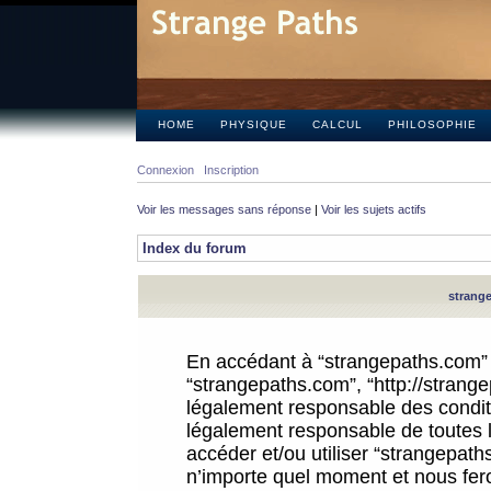
HOME
PHYSIQUE
CALCUL
PHILOSOPHIE
Connexion
Inscription
Voir les messages sans réponse
|
Voir les sujets actifs
Index du forum
strange
En accédant à “strangepaths.com” (d
“strangepaths.com”, “http://strang
légalement responsable des conditi
légalement responsable de toutes l
accéder et/ou utiliser “strangepat
n’importe quel moment et nous fer