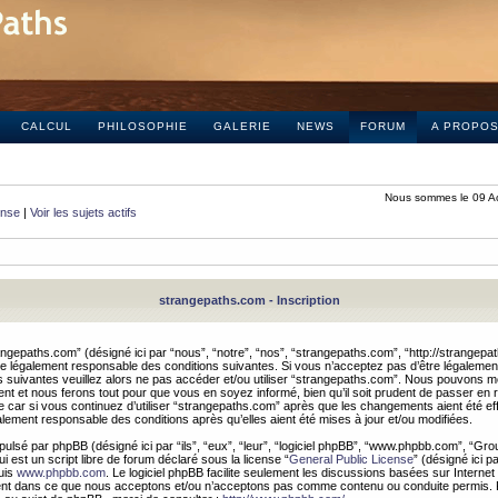
CALCUL
PHILOSOPHIE
GALERIE
NEWS
FORUM
A PROPO
Nous sommes le 09 A
onse
|
Voir les sujets actifs
strangepaths.com - Inscription
ngepaths.com” (désigné ici par “nous”, “notre”, “nos”, “strangepaths.com”, “http://strangepa
e légalement responsable des conditions suivantes. Si vous n’acceptez pas d’être légaleme
s suivantes veuillez alors ne pas accéder et/ou utiliser “strangepaths.com”. Nous pouvons mod
nt et nous ferons tout pour que vous en soyez informé, bien qu’il soit prudent de passer en 
car si vous continuez d’utiliser “strangepaths.com” après que les changements aient été e
alement responsable des conditions après qu’elles aient été mises à jour et/ou modifiées.
pulsé par phpBB (désigné ici par “ils”, “eux”, “leur”, “logiciel phpBB”, “www.phpbb.com”, “Gr
 est un script libre de forum déclaré sous la license “
General Public License
” (désigné ici p
uis
www.phpbb.com
. Le logiciel phpBB facilite seulement les discussions basées sur Internet
ement dans ce que nous acceptons et/ou n’acceptons pas comme contenu ou conduite permis. 