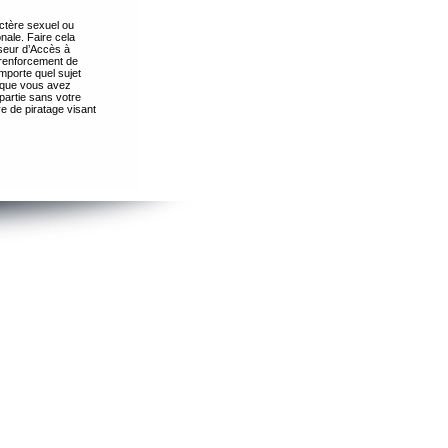
ctère sexuel ou
nale. Faire cela
seur d’Accès à
 renforcement de
importe quel sujet
s que vous avez
partie sans votre
e de piratage visant