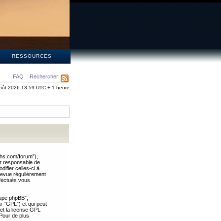
S
RESSOURCES
FAQ
Rechercher
oût 2026 13:59 UTC + 1 heure
ths.com/forum”),
nt responsable de
ifier celles-ci à
revue régulièrement
ffectués vous
oupe phpBB”,
ar “GPL”) et qui peut
 et la license GPL
Pour de plus