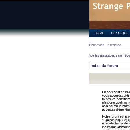
HOME
PHYSIQUE
Connexion
Inscription
Voir les messages sans rép
Index du forum
En accédant à “stra
vous acceptez d’êtr
toutes les condition
n’importe quel mome
cela par vous-même 
acceptez d’être lég
Notre forum est pro
“Équipes phpBB”) qui
être téléchargé dep
les interdit strict