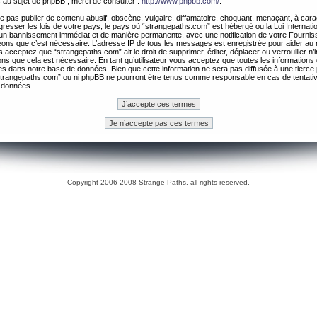
 au sujet de phpBB , merci de consulter :
http://www.phpbb.com/
.
 pas publier de contenu abusif, obscène, vulgaire, diffamatoire, choquant, menaçant, à cara
gresser les lois de votre pays, le pays où “strangepaths.com” est hébergé ou la Loi Internatio
un bannissement immédiat et de manière permanente, avec une notification de votre Fournis
geons que c’est nécessaire. L’adresse IP de tous les messages est enregistrée pour aider au
 acceptez que “strangepaths.com” ait le droit de supprimer, éditer, déplacer ou verrouiller n’
ns que cela est nécessaire. En tant qu’utilisateur vous acceptez que toutes les information
es dans notre base de données. Bien que cette information ne sera pas diffusée à une tierce 
trangepaths.com” ou ni phpBB ne pourront être tenus comme responsable en cas de tentativ
 données.
Copyright 2006-2008 Strange Paths, all rights reserved.