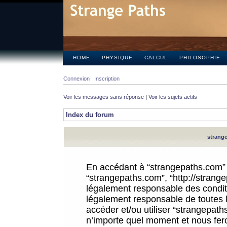
HOME
PHYSIQUE
CALCUL
PHILOSOPHIE
Connexion
Inscription
Voir les messages sans réponse
|
Voir les sujets actifs
Index du forum
strange
En accédant à “strangepaths.com” (d
“strangepaths.com”, “http://strang
légalement responsable des conditi
légalement responsable de toutes l
accéder et/ou utiliser “strangepat
n’importe quel moment et nous fer