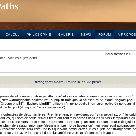
CALCUL
PHILOSOPHIE
GALERIE
NEWS
FORUM
A PROPO
Nous sommes le 07 A
onse
|
Voir les sujets actifs
strangepaths.com - Politique de vie privée
ique en détail comment “strangepaths.com” et ses sociétés affiliées (désignés ici par “nous”, “
“http://strangepaths.com/forum”) et phpBB (désigné ici par “ils”, “eux”, “leur”, “logiciel phpBB
roupe phpBB”, “Équipes phpBB”) utilisent n’importe quelle information collectée pendant n’i
 de votre part (désigné ici “vos informations”).
nt collectées de deux manières. Premièrement, en naviguant sur “strangepaths.com” le logic
okies, qui sont de petits fichiers texte qui sont téléchargés dans les fichiers temporaires du
 Les deux premiers cookies ne contiennent seulement qu’un identifiant utilisateur (désigné ici
n identifiant de session anonyme (désigné ici par “ID de la session”), qui vous sont automatiq
n troisième cookie sera créé une fois que vous naviguerez sur les sujets de “strangepaths.com
ets que vous avez lus, ce qui de ce fait améliore votre expérience d’utilisateur.