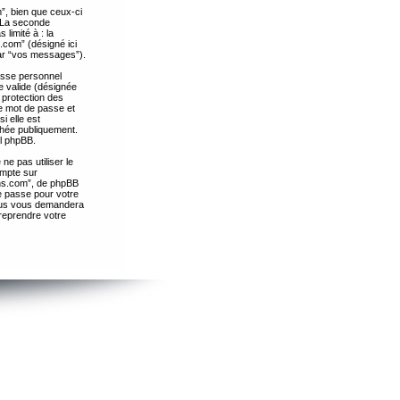
”, bien que ceux-ci
. La seconde
limité à : la
.com” (désigné ici
par “vos messages”).
passe personnel
e valide (désignée
 protection des
re mot de passe et
i elle est
chée publiquement.
el phpBB.
ne pas utiliser le
ompte sur
ths.com”, de phpBB
e passe pour votre
essus vous demandera
 reprendre votre