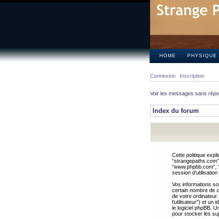
HOME
PHYSIQUE
Connexion
Inscription
Voir les messages sans rép
Index du forum
Cette politique expl
“strangepaths.com”, 
“www.phpbb.com”, “G
session d’utilisation
Vos informations so
certain nombre de co
de votre ordinateur.
l’utilisateur”) et u
le logiciel phpBB. U
pour stocker les suj