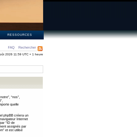
S
RESSOURCES
FAQ
Rechercher
oût 2026 11:59 UTC + 1 heure
notre”, “nos”,
”,
mporte quelle
iel phpBB créera un
 navigateur Internet
 par “ID de
uement assignés par
” et est utilisé