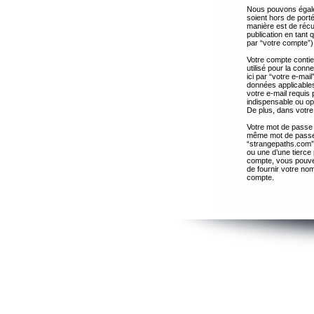
Nous pouvons égalem
soient hors de port
manière est de récup
publication en tant
par “votre compte”)
Votre compte contie
utilisé pour la con
ici par “votre e-ma
données applicables
votre e-mail requis 
indispensable ou op
De plus, dans votre 
Votre mot de passe 
même mot de passe s
“strangepaths.com”
ou une d’une tierce
compte, vous pouvez
de fournir votre nom
compte.