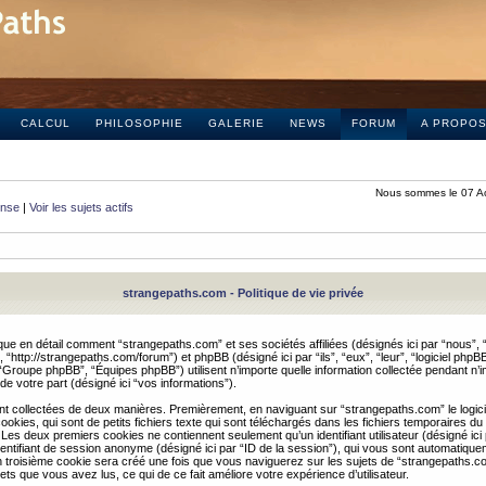
CALCUL
PHILOSOPHIE
GALERIE
NEWS
FORUM
A PROPO
Nous sommes le 07 A
onse
|
Voir les sujets actifs
strangepaths.com - Politique de vie privée
ique en détail comment “strangepaths.com” et ses sociétés affiliées (désignés ici par “nous”, “
“http://strangepaths.com/forum”) et phpBB (désigné ici par “ils”, “eux”, “leur”, “logiciel phpBB
roupe phpBB”, “Équipes phpBB”) utilisent n’importe quelle information collectée pendant n’i
 de votre part (désigné ici “vos informations”).
nt collectées de deux manières. Premièrement, en naviguant sur “strangepaths.com” le logic
okies, qui sont de petits fichiers texte qui sont téléchargés dans les fichiers temporaires du
 Les deux premiers cookies ne contiennent seulement qu’un identifiant utilisateur (désigné ici
n identifiant de session anonyme (désigné ici par “ID de la session”), qui vous sont automatiq
n troisième cookie sera créé une fois que vous naviguerez sur les sujets de “strangepaths.com
ets que vous avez lus, ce qui de ce fait améliore votre expérience d’utilisateur.