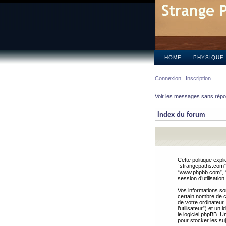
HOME
PHYSIQUE
Connexion
Inscription
Voir les messages sans rép
Index du forum
Cette politique expl
“strangepaths.com”, 
“www.phpbb.com”, “G
session d’utilisation
Vos informations so
certain nombre de co
de votre ordinateur.
l’utilisateur”) et u
le logiciel phpBB. U
pour stocker les suj