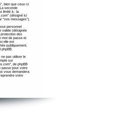
”, bien que ceux-ci
. La seconde
limité à : la
.com” (désigné ici
par “vos messages”).
passe personnel
e valide (désignée
 protection des
re mot de passe et
i elle est
chée publiquement.
el phpBB.
ne pas utiliser le
ompte sur
ths.com”, de phpBB
e passe pour votre
essus vous demandera
 reprendre votre