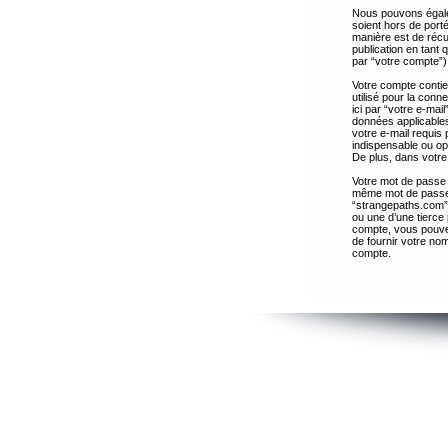
Nous pouvons égalem
soient hors de port
manière est de récup
publication en tant
par “votre compte”)
Votre compte contie
utilisé pour la con
ici par “votre e-ma
données applicables
votre e-mail requis 
indispensable ou op
De plus, dans votre 
Votre mot de passe 
même mot de passe s
“strangepaths.com”
ou une d’une tierce
compte, vous pouvez
de fournir votre nom
compte.