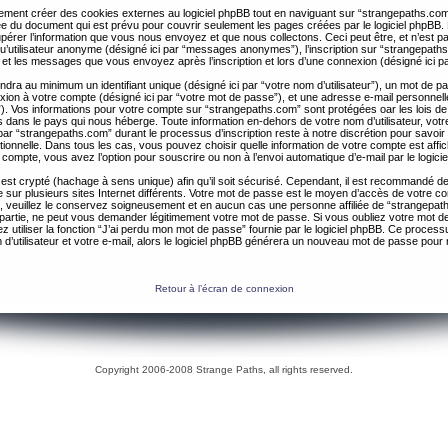
ent créer des cookies externes au logiciel phpBB tout en naviguant sur “strangepaths.com
ée du document qui est prévu pour couvrir seulement les pages créées par le logiciel phpBB
érer l’information que vous nous envoyez et que nous collectons. Ceci peut être, et n’est pas 
 qu’utilisateur anonyme (désigné ici par “messages anonymes”), l’inscription sur “strangepaths
 et les messages que vous envoyez après l’inscription et lors d’une connexion (désigné ici 
ndra au minimum un identifiant unique (désigné ici par “votre nom d’utilisateur”), un mot de 
nexion à votre compte (désigné ici par “votre mot de passe”), et une adresse e-mail personnell
il”). Vos informations pour votre compte sur “strangepaths.com” sont protégées oar les lois de
 dans le pays qui nous héberge. Toute information en-dehors de votre nom d’utilisateur, vot
par “strangepaths.com” durant le processus d’inscription reste à notre discrétion pour savoir s
tionnelle. Dans tous les cas, vous pouvez choisir quelle information de votre compte est affi
compte, vous avez l’option pour souscrire ou non à l’envoi automatique d’e-mail par le logici
est crypté (hachage à sens unique) afin qu’il soit sécurisé. Cependant, il est recommandé de 
ur plusieurs sites Internet différents. Votre mot de passe est le moyen d’accès de votre c
, veuillez le conservez soigneusement et en aucun cas une personne affiliée de “strangepa
 partie, ne peut vous demander légitimement votre mot de passe. Si vous oubliez votre mot d
 utiliser la fonction “J’ai perdu mon mot de passe” fournie par le logiciel phpBB. Ce proc
 d’utilisateur et votre e-mail, alors le logiciel phpBB générera un nouveau mot de passe pour
Retour à l’écran de connexion
Copyright 2006-2008 Strange Paths, all rights reserved.