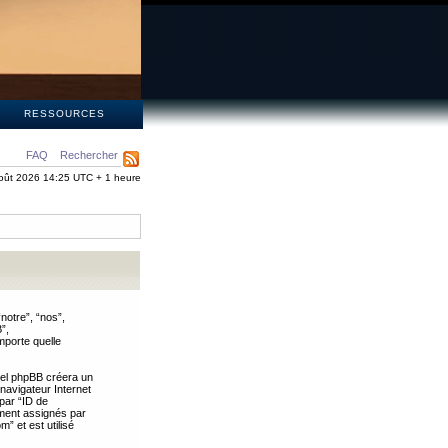
S
RESSOURCES
FAQ
Rechercher
oût 2026 14:25 UTC + 1 heure
notre”, “nos”,
”,
mporte quelle
iel phpBB créera un
 navigateur Internet
 par “ID de
uement assignés par
” et est utilisé