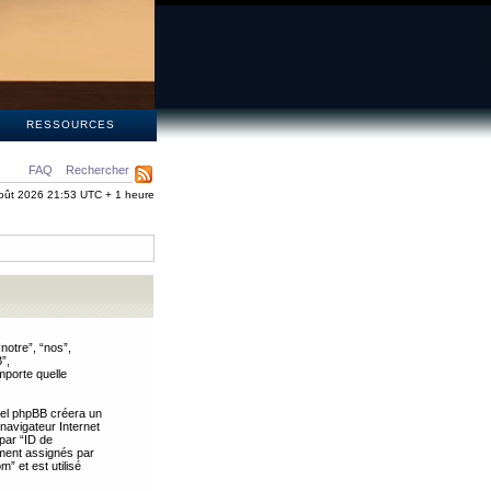
S
RESSOURCES
FAQ
Rechercher
oût 2026 21:53 UTC + 1 heure
notre”, “nos”,
”,
mporte quelle
iel phpBB créera un
 navigateur Internet
 par “ID de
uement assignés par
” et est utilisé