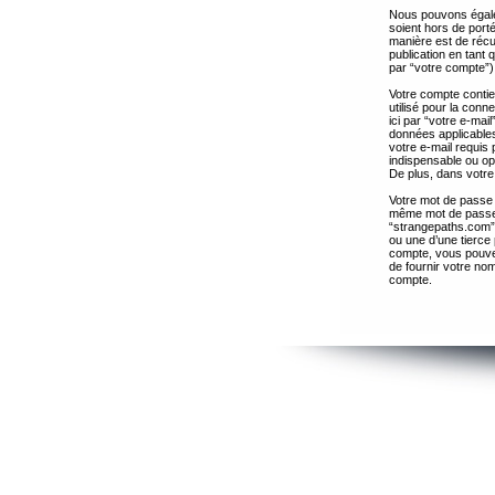
Nous pouvons égalem
soient hors de port
manière est de récup
publication en tant
par “votre compte”)
Votre compte contie
utilisé pour la con
ici par “votre e-ma
données applicables
votre e-mail requis 
indispensable ou op
De plus, dans votre 
Votre mot de passe 
même mot de passe s
“strangepaths.com”
ou une d’une tierce
compte, vous pouvez
de fournir votre nom
compte.