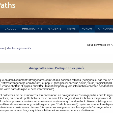
CALCUL
PHILOSOPHIE
GALERIE
NEWS
FORUM
A PROPO
Nous sommes le 07 A
onse
|
Voir les sujets actifs
strangepaths.com - Politique de vie privée
ique en détail comment “strangepaths.com” et ses sociétés affiliées (désignés ici par “nous”, “
“http://strangepaths.com/forum”) et phpBB (désigné ici par “ils”, “eux”, “leur”, “logiciel phpBB
roupe phpBB”, “Équipes phpBB”) utilisent n’importe quelle information collectée pendant n’i
 de votre part (désigné ici “vos informations”).
nt collectées de deux manières. Premièrement, en naviguant sur “strangepaths.com” le logic
okies, qui sont de petits fichiers texte qui sont téléchargés dans les fichiers temporaires du
 Les deux premiers cookies ne contiennent seulement qu’un identifiant utilisateur (désigné ici
n identifiant de session anonyme (désigné ici par “ID de la session”), qui vous sont automatiq
n troisième cookie sera créé une fois que vous naviguerez sur les sujets de “strangepaths.com
ets que vous avez lus, ce qui de ce fait améliore votre expérience d’utilisateur.