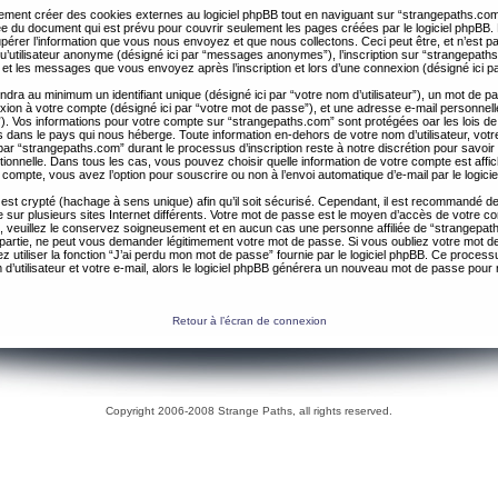
ent créer des cookies externes au logiciel phpBB tout en naviguant sur “strangepaths.com
ée du document qui est prévu pour couvrir seulement les pages créées par le logiciel phpBB
érer l’information que vous nous envoyez et que nous collectons. Ceci peut être, et n’est pas 
 qu’utilisateur anonyme (désigné ici par “messages anonymes”), l’inscription sur “strangepaths
 et les messages que vous envoyez après l’inscription et lors d’une connexion (désigné ici 
ndra au minimum un identifiant unique (désigné ici par “votre nom d’utilisateur”), un mot de 
nexion à votre compte (désigné ici par “votre mot de passe”), et une adresse e-mail personnell
il”). Vos informations pour votre compte sur “strangepaths.com” sont protégées oar les lois de
 dans le pays qui nous héberge. Toute information en-dehors de votre nom d’utilisateur, vot
par “strangepaths.com” durant le processus d’inscription reste à notre discrétion pour savoir s
tionnelle. Dans tous les cas, vous pouvez choisir quelle information de votre compte est affi
compte, vous avez l’option pour souscrire ou non à l’envoi automatique d’e-mail par le logici
est crypté (hachage à sens unique) afin qu’il soit sécurisé. Cependant, il est recommandé de 
ur plusieurs sites Internet différents. Votre mot de passe est le moyen d’accès de votre c
, veuillez le conservez soigneusement et en aucun cas une personne affiliée de “strangepa
 partie, ne peut vous demander légitimement votre mot de passe. Si vous oubliez votre mot d
 utiliser la fonction “J’ai perdu mon mot de passe” fournie par le logiciel phpBB. Ce proc
 d’utilisateur et votre e-mail, alors le logiciel phpBB générera un nouveau mot de passe pour
Retour à l’écran de connexion
Copyright 2006-2008 Strange Paths, all rights reserved.