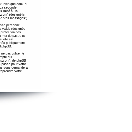
”, bien que ceux-ci
. La seconde
limité à : la
.com” (désigné ici
par “vos messages”).
passe personnel
e valide (désignée
 protection des
re mot de passe et
i elle est
chée publiquement.
el phpBB.
ne pas utiliser le
ompte sur
ths.com”, de phpBB
e passe pour votre
essus vous demandera
 reprendre votre