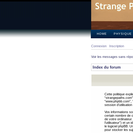
HOME
PHYSIQUE
Connexion
Inscription
Voir les messages sans rép
Index du forum
Cette politique expl
“strangepaths.com”, 
“www.phpbb.com”, “G
session d’utilisation
Vos informations so
certain nombre de co
de votre ordinateur.
l’utilisateur”) et u
le logiciel phpBB. U
pour stocker les suj