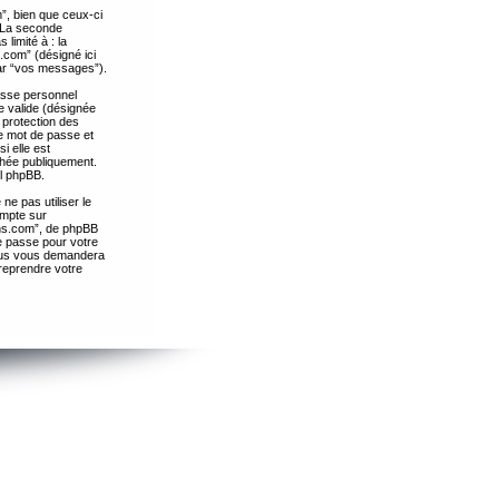
”, bien que ceux-ci
. La seconde
limité à : la
.com” (désigné ici
par “vos messages”).
passe personnel
e valide (désignée
 protection des
re mot de passe et
i elle est
chée publiquement.
el phpBB.
ne pas utiliser le
ompte sur
ths.com”, de phpBB
e passe pour votre
essus vous demandera
 reprendre votre