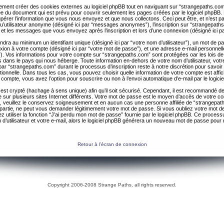
ent créer des cookies externes au logiciel phpBB tout en naviguant sur “strangepaths.com
ée du document qui est prévu pour couvrir seulement les pages créées par le logiciel phpBB
érer l’information que vous nous envoyez et que nous collectons. Ceci peut être, et n’est pas 
 qu’utilisateur anonyme (désigné ici par “messages anonymes”), l’inscription sur “strangepaths
 et les messages que vous envoyez après l’inscription et lors d’une connexion (désigné ici 
ndra au minimum un identifiant unique (désigné ici par “votre nom d’utilisateur”), un mot de 
nexion à votre compte (désigné ici par “votre mot de passe”), et une adresse e-mail personnell
il”). Vos informations pour votre compte sur “strangepaths.com” sont protégées oar les lois de
 dans le pays qui nous héberge. Toute information en-dehors de votre nom d’utilisateur, vot
par “strangepaths.com” durant le processus d’inscription reste à notre discrétion pour savoir s
tionnelle. Dans tous les cas, vous pouvez choisir quelle information de votre compte est affi
compte, vous avez l’option pour souscrire ou non à l’envoi automatique d’e-mail par le logici
est crypté (hachage à sens unique) afin qu’il soit sécurisé. Cependant, il est recommandé de 
ur plusieurs sites Internet différents. Votre mot de passe est le moyen d’accès de votre c
, veuillez le conservez soigneusement et en aucun cas une personne affiliée de “strangepa
 partie, ne peut vous demander légitimement votre mot de passe. Si vous oubliez votre mot d
 utiliser la fonction “J’ai perdu mon mot de passe” fournie par le logiciel phpBB. Ce proc
 d’utilisateur et votre e-mail, alors le logiciel phpBB générera un nouveau mot de passe pour
Retour à l’écran de connexion
Copyright 2006-2008 Strange Paths, all rights reserved.