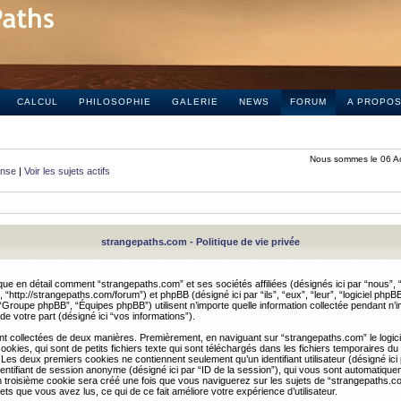
CALCUL
PHILOSOPHIE
GALERIE
NEWS
FORUM
A PROPO
Nous sommes le 06 A
onse
|
Voir les sujets actifs
strangepaths.com - Politique de vie privée
ique en détail comment “strangepaths.com” et ses sociétés affiliées (désignés ici par “nous”, “
“http://strangepaths.com/forum”) et phpBB (désigné ici par “ils”, “eux”, “leur”, “logiciel phpBB
roupe phpBB”, “Équipes phpBB”) utilisent n’importe quelle information collectée pendant n’i
 de votre part (désigné ici “vos informations”).
nt collectées de deux manières. Premièrement, en naviguant sur “strangepaths.com” le logic
okies, qui sont de petits fichiers texte qui sont téléchargés dans les fichiers temporaires du
 Les deux premiers cookies ne contiennent seulement qu’un identifiant utilisateur (désigné ici
n identifiant de session anonyme (désigné ici par “ID de la session”), qui vous sont automatiq
n troisième cookie sera créé une fois que vous naviguerez sur les sujets de “strangepaths.com
ets que vous avez lus, ce qui de ce fait améliore votre expérience d’utilisateur.