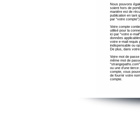
Nous pouvons égalem
soient hors de port
manière est de récup
publication en tant
par “votre compte”)
Votre compte contie
utilisé pour la con
ici par “votre e-ma
données applicables
votre e-mail requis 
indispensable ou op
De plus, dans votre 
Votre mot de passe 
même mot de passe s
“strangepaths.com”
ou une d’une tierce
compte, vous pouvez
de fournir votre nom
compte.