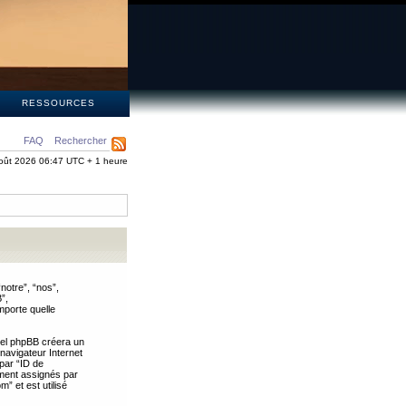
S
RESSOURCES
FAQ
Rechercher
oût 2026 06:47 UTC + 1 heure
notre”, “nos”,
”,
mporte quelle
iel phpBB créera un
 navigateur Internet
 par “ID de
uement assignés par
” et est utilisé