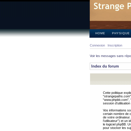
HOME
PHYSIQUE
Connexion
Inscription
Voir les messages sans rép
Index du forum
Cette politique expl
“strangepaths.com”, 
“www.phpbb.com”, “G
session d’utilisation
Vos informations so
certain nombre de co
de votre ordinateur.
l’utilisateur”) et u
le logiciel phpBB. U
pour stocker les suj