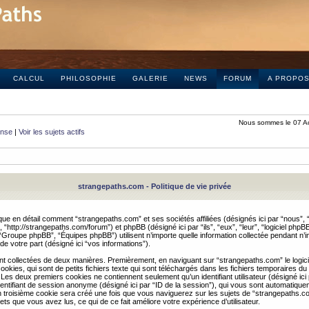
CALCUL
PHILOSOPHIE
GALERIE
NEWS
FORUM
A PROPO
Nous sommes le 07 A
onse
|
Voir les sujets actifs
strangepaths.com - Politique de vie privée
ique en détail comment “strangepaths.com” et ses sociétés affiliées (désignés ici par “nous”, “
“http://strangepaths.com/forum”) et phpBB (désigné ici par “ils”, “eux”, “leur”, “logiciel phpBB
roupe phpBB”, “Équipes phpBB”) utilisent n’importe quelle information collectée pendant n’i
 de votre part (désigné ici “vos informations”).
nt collectées de deux manières. Premièrement, en naviguant sur “strangepaths.com” le logic
okies, qui sont de petits fichiers texte qui sont téléchargés dans les fichiers temporaires du
 Les deux premiers cookies ne contiennent seulement qu’un identifiant utilisateur (désigné ici
n identifiant de session anonyme (désigné ici par “ID de la session”), qui vous sont automatiq
n troisième cookie sera créé une fois que vous naviguerez sur les sujets de “strangepaths.com
ets que vous avez lus, ce qui de ce fait améliore votre expérience d’utilisateur.