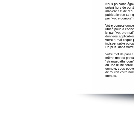
Nous pouvons égalem
soient hors de port
manière est de récup
publication en tant
par “votre compte”)
Votre compte contie
utilisé pour la con
ici par “votre e-ma
données applicables
votre e-mail requis 
indispensable ou op
De plus, dans votre 
Votre mot de passe 
même mot de passe s
“strangepaths.com”
ou une d’une tierce
compte, vous pouvez
de fournir votre nom
compte.