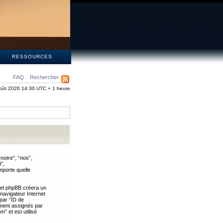
S
RESSOURCES
FAQ
Rechercher
oût 2026 14:30 UTC + 1 heure
notre”, “nos”,
”,
mporte quelle
iel phpBB créera un
 navigateur Internet
 par “ID de
uement assignés par
” et est utilisé