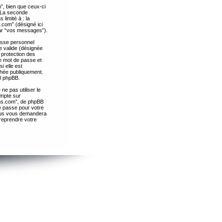
”, bien que ceux-ci
. La seconde
limité à : la
.com” (désigné ici
par “vos messages”).
passe personnel
e valide (désignée
 protection des
re mot de passe et
i elle est
chée publiquement.
el phpBB.
ne pas utiliser le
ompte sur
ths.com”, de phpBB
e passe pour votre
essus vous demandera
 reprendre votre