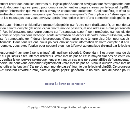
ent créer des cookies externes au logiciel phpBB tout en naviguant sur “strangepaths.com
ée du document qui est prévu pour couvrir seulement les pages créées par le logiciel phpBB
érer l’information que vous nous envoyez et que nous collectons. Ceci peut être, et n’est pas 
 qu’utilisateur anonyme (désigné ici par “messages anonymes”), l’inscription sur “strangepaths
 et les messages que vous envoyez après l’inscription et lors d’une connexion (désigné ici 
ndra au minimum un identifiant unique (désigné ici par “votre nom d’utilisateur”), un mot de 
nexion à votre compte (désigné ici par “votre mot de passe”), et une adresse e-mail personnell
il”). Vos informations pour votre compte sur “strangepaths.com” sont protégées oar les lois de
 dans le pays qui nous héberge. Toute information en-dehors de votre nom d’utilisateur, vot
par “strangepaths.com” durant le processus d’inscription reste à notre discrétion pour savoir s
tionnelle. Dans tous les cas, vous pouvez choisir quelle information de votre compte est affi
compte, vous avez l’option pour souscrire ou non à l’envoi automatique d’e-mail par le logici
est crypté (hachage à sens unique) afin qu’il soit sécurisé. Cependant, il est recommandé de 
ur plusieurs sites Internet différents. Votre mot de passe est le moyen d’accès de votre c
, veuillez le conservez soigneusement et en aucun cas une personne affiliée de “strangepa
 partie, ne peut vous demander légitimement votre mot de passe. Si vous oubliez votre mot d
 utiliser la fonction “J’ai perdu mon mot de passe” fournie par le logiciel phpBB. Ce proc
 d’utilisateur et votre e-mail, alors le logiciel phpBB générera un nouveau mot de passe pour
Retour à l’écran de connexion
Copyright 2006-2008 Strange Paths, all rights reserved.