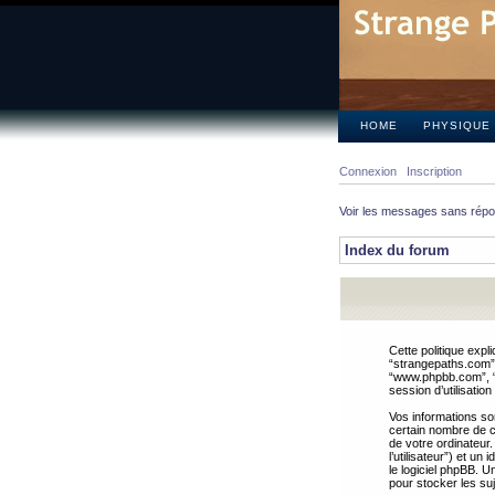
HOME
PHYSIQUE
Connexion
Inscription
Voir les messages sans rép
Index du forum
Cette politique expl
“strangepaths.com”, 
“www.phpbb.com”, “G
session d’utilisation
Vos informations so
certain nombre de co
de votre ordinateur.
l’utilisateur”) et u
le logiciel phpBB. U
pour stocker les suj