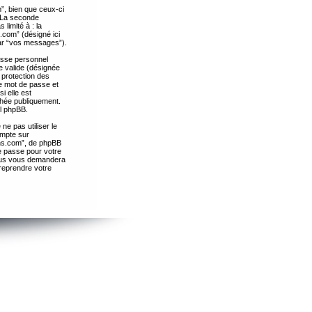
”, bien que ceux-ci
. La seconde
limité à : la
.com” (désigné ici
par “vos messages”).
passe personnel
e valide (désignée
 protection des
re mot de passe et
i elle est
chée publiquement.
el phpBB.
ne pas utiliser le
ompte sur
ths.com”, de phpBB
e passe pour votre
essus vous demandera
 reprendre votre