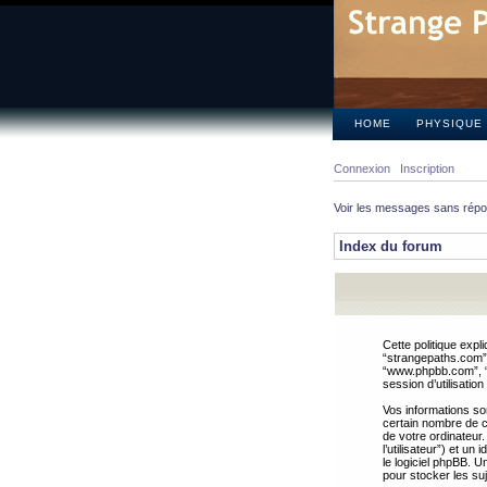
HOME
PHYSIQUE
Connexion
Inscription
Voir les messages sans rép
Index du forum
Cette politique expl
“strangepaths.com”, 
“www.phpbb.com”, “G
session d’utilisation
Vos informations so
certain nombre de co
de votre ordinateur.
l’utilisateur”) et u
le logiciel phpBB. U
pour stocker les suj