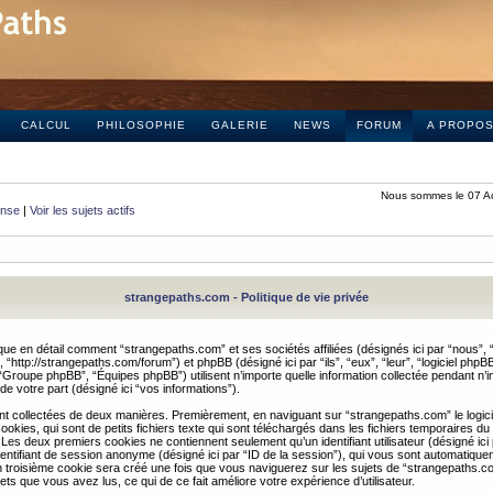
CALCUL
PHILOSOPHIE
GALERIE
NEWS
FORUM
A PROPO
Nous sommes le 07 A
onse
|
Voir les sujets actifs
strangepaths.com - Politique de vie privée
ique en détail comment “strangepaths.com” et ses sociétés affiliées (désignés ici par “nous”, “
“http://strangepaths.com/forum”) et phpBB (désigné ici par “ils”, “eux”, “leur”, “logiciel phpBB
roupe phpBB”, “Équipes phpBB”) utilisent n’importe quelle information collectée pendant n’i
 de votre part (désigné ici “vos informations”).
nt collectées de deux manières. Premièrement, en naviguant sur “strangepaths.com” le logic
okies, qui sont de petits fichiers texte qui sont téléchargés dans les fichiers temporaires du
 Les deux premiers cookies ne contiennent seulement qu’un identifiant utilisateur (désigné ici
n identifiant de session anonyme (désigné ici par “ID de la session”), qui vous sont automatiq
n troisième cookie sera créé une fois que vous naviguerez sur les sujets de “strangepaths.com
ets que vous avez lus, ce qui de ce fait améliore votre expérience d’utilisateur.