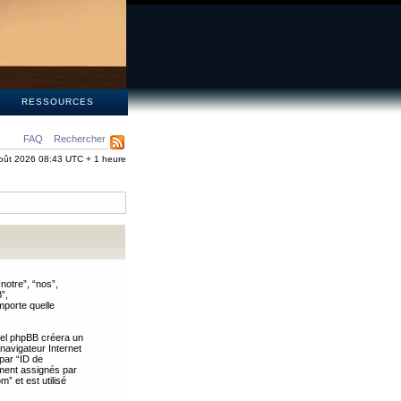
S
RESSOURCES
FAQ
Rechercher
oût 2026 08:43 UTC + 1 heure
notre”, “nos”,
”,
mporte quelle
iel phpBB créera un
 navigateur Internet
 par “ID de
uement assignés par
” et est utilisé