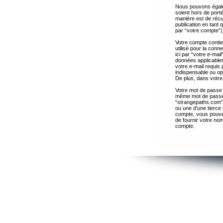
Nous pouvons égalem
soient hors de port
manière est de récup
publication en tant
par “votre compte”)
Votre compte contie
utilisé pour la con
ici par “votre e-ma
données applicables
votre e-mail requis 
indispensable ou op
De plus, dans votre 
Votre mot de passe 
même mot de passe s
“strangepaths.com”
ou une d’une tierce
compte, vous pouvez
de fournir votre nom
compte.