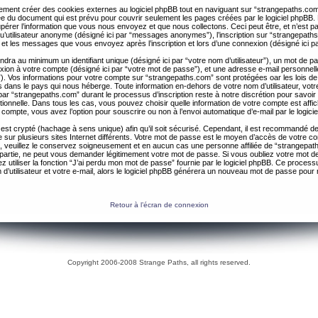
ent créer des cookies externes au logiciel phpBB tout en naviguant sur “strangepaths.com
ée du document qui est prévu pour couvrir seulement les pages créées par le logiciel phpBB
érer l’information que vous nous envoyez et que nous collectons. Ceci peut être, et n’est pas 
 qu’utilisateur anonyme (désigné ici par “messages anonymes”), l’inscription sur “strangepaths
 et les messages que vous envoyez après l’inscription et lors d’une connexion (désigné ici 
ndra au minimum un identifiant unique (désigné ici par “votre nom d’utilisateur”), un mot de 
nexion à votre compte (désigné ici par “votre mot de passe”), et une adresse e-mail personnell
il”). Vos informations pour votre compte sur “strangepaths.com” sont protégées oar les lois de
 dans le pays qui nous héberge. Toute information en-dehors de votre nom d’utilisateur, vot
par “strangepaths.com” durant le processus d’inscription reste à notre discrétion pour savoir s
tionnelle. Dans tous les cas, vous pouvez choisir quelle information de votre compte est affi
compte, vous avez l’option pour souscrire ou non à l’envoi automatique d’e-mail par le logici
est crypté (hachage à sens unique) afin qu’il soit sécurisé. Cependant, il est recommandé de 
ur plusieurs sites Internet différents. Votre mot de passe est le moyen d’accès de votre c
, veuillez le conservez soigneusement et en aucun cas une personne affiliée de “strangepa
 partie, ne peut vous demander légitimement votre mot de passe. Si vous oubliez votre mot d
 utiliser la fonction “J’ai perdu mon mot de passe” fournie par le logiciel phpBB. Ce proc
 d’utilisateur et votre e-mail, alors le logiciel phpBB générera un nouveau mot de passe pour
Retour à l’écran de connexion
Copyright 2006-2008 Strange Paths, all rights reserved.