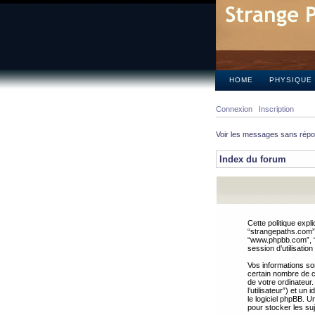
HOME
PHYSIQUE
Connexion
Inscription
Voir les messages sans rép
Index du forum
Cette politique expl
“strangepaths.com”, 
“www.phpbb.com”, “G
session d’utilisation
Vos informations so
certain nombre de co
de votre ordinateur.
l’utilisateur”) et u
le logiciel phpBB. U
pour stocker les suj