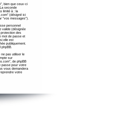
”, bien que ceux-ci
. La seconde
limité à : la
.com” (désigné ici
par “vos messages”).
passe personnel
e valide (désignée
 protection des
re mot de passe et
i elle est
chée publiquement.
el phpBB.
ne pas utiliser le
ompte sur
ths.com”, de phpBB
e passe pour votre
essus vous demandera
 reprendre votre