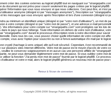
ent créer des cookies externes au logiciel phpBB tout en naviguant sur “strangepaths.com
ée du document qui est prévu pour couvrir seulement les pages créées par le logiciel phpBB
érer l’information que vous nous envoyez et que nous collectons. Ceci peut être, et n’est pas 
 qu’utilisateur anonyme (désigné ici par “messages anonymes”), l’inscription sur “strangepaths
 et les messages que vous envoyez après l’inscription et lors d’une connexion (désigné ici 
ndra au minimum un identifiant unique (désigné ici par “votre nom d’utilisateur”), un mot de 
nexion à votre compte (désigné ici par “votre mot de passe”), et une adresse e-mail personnell
il”). Vos informations pour votre compte sur “strangepaths.com” sont protégées oar les lois de
 dans le pays qui nous héberge. Toute information en-dehors de votre nom d’utilisateur, vot
par “strangepaths.com” durant le processus d’inscription reste à notre discrétion pour savoir s
tionnelle. Dans tous les cas, vous pouvez choisir quelle information de votre compte est affi
compte, vous avez l’option pour souscrire ou non à l’envoi automatique d’e-mail par le logici
est crypté (hachage à sens unique) afin qu’il soit sécurisé. Cependant, il est recommandé de 
ur plusieurs sites Internet différents. Votre mot de passe est le moyen d’accès de votre c
, veuillez le conservez soigneusement et en aucun cas une personne affiliée de “strangepa
 partie, ne peut vous demander légitimement votre mot de passe. Si vous oubliez votre mot d
 utiliser la fonction “J’ai perdu mon mot de passe” fournie par le logiciel phpBB. Ce proc
 d’utilisateur et votre e-mail, alors le logiciel phpBB générera un nouveau mot de passe pour
Retour à l’écran de connexion
Copyright 2006-2008 Strange Paths, all rights reserved.