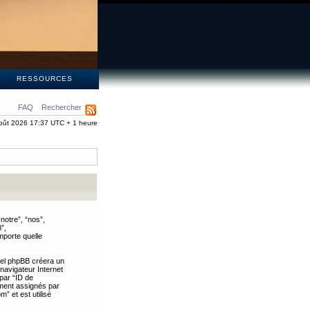
S
RESSOURCES
FAQ
Rechercher
oût 2026 17:37 UTC + 1 heure
notre”, “nos”,
”,
mporte quelle
iel phpBB créera un
 navigateur Internet
 par “ID de
uement assignés par
” et est utilisé