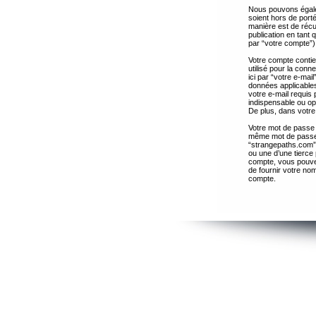
Nous pouvons égalem
soient hors de port
manière est de récup
publication en tant
par “votre compte”)
Votre compte contie
utilisé pour la con
ici par “votre e-ma
données applicables
votre e-mail requis 
indispensable ou op
De plus, dans votre 
Votre mot de passe 
même mot de passe s
“strangepaths.com”
ou une d’une tierce
compte, vous pouvez
de fournir votre nom
compte.