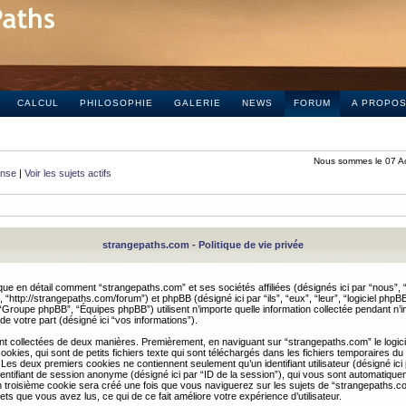
CALCUL
PHILOSOPHIE
GALERIE
NEWS
FORUM
A PROPO
Nous sommes le 07 A
onse
|
Voir les sujets actifs
strangepaths.com - Politique de vie privée
ique en détail comment “strangepaths.com” et ses sociétés affiliées (désignés ici par “nous”, “
“http://strangepaths.com/forum”) et phpBB (désigné ici par “ils”, “eux”, “leur”, “logiciel phpBB
roupe phpBB”, “Équipes phpBB”) utilisent n’importe quelle information collectée pendant n’i
 de votre part (désigné ici “vos informations”).
nt collectées de deux manières. Premièrement, en naviguant sur “strangepaths.com” le logic
okies, qui sont de petits fichiers texte qui sont téléchargés dans les fichiers temporaires du
 Les deux premiers cookies ne contiennent seulement qu’un identifiant utilisateur (désigné ici
n identifiant de session anonyme (désigné ici par “ID de la session”), qui vous sont automatiq
n troisième cookie sera créé une fois que vous naviguerez sur les sujets de “strangepaths.com
ets que vous avez lus, ce qui de ce fait améliore votre expérience d’utilisateur.