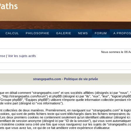
CALCUL
PHILOSOPHIE
GALERIE
NEWS
FORUM
A PROPO
Nous sommes le 06 A
onse
|
Voir les sujets actifs
strangepaths.com - Politique de vie privée
ique en détail comment “strangepaths.com” et ses sociétés affiliées (désignés ici par “nous”, “
“http://strangepaths.com/forum”) et phpBB (désigné ici par “ils”, “eux”, “leur”, “logiciel phpBB
roupe phpBB”, “Équipes phpBB”) utilisent n’importe quelle information collectée pendant n’i
 de votre part (désigné ici “vos informations”).
nt collectées de deux manières. Premièrement, en naviguant sur “strangepaths.com” le logic
okies, qui sont de petits fichiers texte qui sont téléchargés dans les fichiers temporaires du
 Les deux premiers cookies ne contiennent seulement qu’un identifiant utilisateur (désigné ici
n identifiant de session anonyme (désigné ici par “ID de la session”), qui vous sont automatiq
n troisième cookie sera créé une fois que vous naviguerez sur les sujets de “strangepaths.com
ets que vous avez lus, ce qui de ce fait améliore votre expérience d’utilisateur.