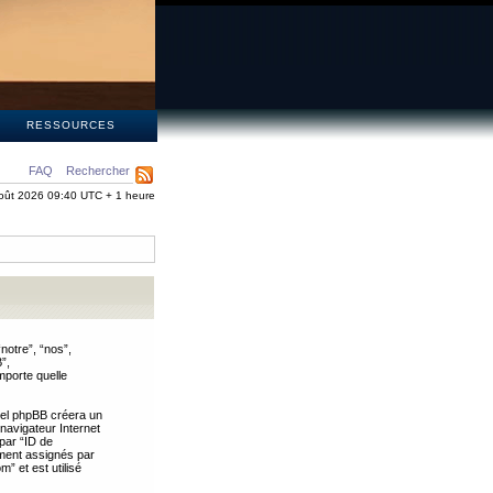
S
RESSOURCES
FAQ
Rechercher
oût 2026 09:40 UTC + 1 heure
notre”, “nos”,
”,
mporte quelle
iel phpBB créera un
 navigateur Internet
 par “ID de
uement assignés par
” et est utilisé