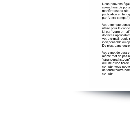
Nous pouvons égalem
soient hors de port
manière est de récup
publication en tant
par “votre compte”)
Votre compte contie
utilisé pour la con
ici par “votre e-ma
données applicables
votre e-mail requis 
indispensable ou op
De plus, dans votre 
Votre mot de passe 
même mot de passe s
“strangepaths.com”
ou une d’une tierce
compte, vous pouvez
de fournir votre nom
compte.