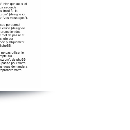
”, bien que ceux-ci
. La seconde
limité à : la
.com” (désigné ici
par “vos messages”).
passe personnel
e valide (désignée
 protection des
re mot de passe et
i elle est
chée publiquement.
el phpBB.
ne pas utiliser le
ompte sur
ths.com”, de phpBB
e passe pour votre
essus vous demandera
 reprendre votre