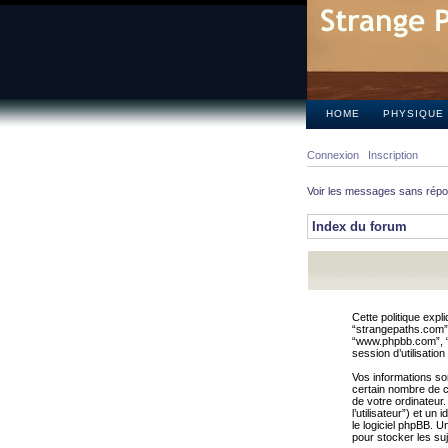
HOME
PHYSIQUE
Connexion
Inscription
Voir les messages sans rép
Index du forum
Cette politique expl
“strangepaths.com”, 
“www.phpbb.com”, “G
session d’utilisation
Vos informations so
certain nombre de co
de votre ordinateur.
l’utilisateur”) et u
le logiciel phpBB. U
pour stocker les suj