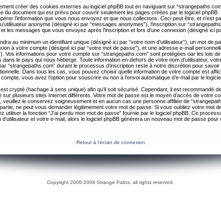
ent créer des cookies externes au logiciel phpBB tout en naviguant sur “strangepaths.com
ée du document qui est prévu pour couvrir seulement les pages créées par le logiciel phpBB
érer l’information que vous nous envoyez et que nous collectons. Ceci peut être, et n’est pas 
 qu’utilisateur anonyme (désigné ici par “messages anonymes”), l’inscription sur “strangepaths
 et les messages que vous envoyez après l’inscription et lors d’une connexion (désigné ici 
ndra au minimum un identifiant unique (désigné ici par “votre nom d’utilisateur”), un mot de 
nexion à votre compte (désigné ici par “votre mot de passe”), et une adresse e-mail personnell
il”). Vos informations pour votre compte sur “strangepaths.com” sont protégées oar les lois de
 dans le pays qui nous héberge. Toute information en-dehors de votre nom d’utilisateur, vot
par “strangepaths.com” durant le processus d’inscription reste à notre discrétion pour savoir s
tionnelle. Dans tous les cas, vous pouvez choisir quelle information de votre compte est affi
compte, vous avez l’option pour souscrire ou non à l’envoi automatique d’e-mail par le logici
est crypté (hachage à sens unique) afin qu’il soit sécurisé. Cependant, il est recommandé de 
ur plusieurs sites Internet différents. Votre mot de passe est le moyen d’accès de votre c
, veuillez le conservez soigneusement et en aucun cas une personne affiliée de “strangepa
 partie, ne peut vous demander légitimement votre mot de passe. Si vous oubliez votre mot d
 utiliser la fonction “J’ai perdu mon mot de passe” fournie par le logiciel phpBB. Ce proc
 d’utilisateur et votre e-mail, alors le logiciel phpBB générera un nouveau mot de passe pour
Retour à l’écran de connexion
Copyright 2006-2008 Strange Paths, all rights reserved.