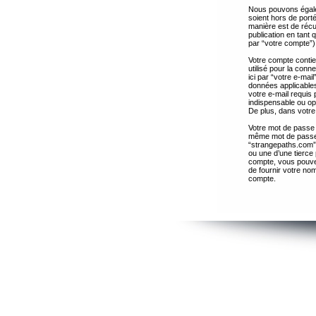
Nous pouvons égalem
soient hors de port
manière est de récup
publication en tant
par “votre compte”)
Votre compte contie
utilisé pour la con
ici par “votre e-ma
données applicables
votre e-mail requis 
indispensable ou op
De plus, dans votre 
Votre mot de passe 
même mot de passe s
“strangepaths.com”
ou une d’une tierce
compte, vous pouvez
de fournir votre nom
compte.