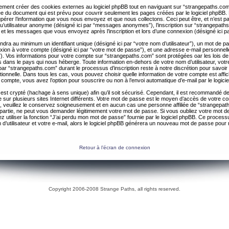
ent créer des cookies externes au logiciel phpBB tout en naviguant sur “strangepaths.com
ée du document qui est prévu pour couvrir seulement les pages créées par le logiciel phpBB
érer l’information que vous nous envoyez et que nous collectons. Ceci peut être, et n’est pas 
 qu’utilisateur anonyme (désigné ici par “messages anonymes”), l’inscription sur “strangepaths
 et les messages que vous envoyez après l’inscription et lors d’une connexion (désigné ici 
ndra au minimum un identifiant unique (désigné ici par “votre nom d’utilisateur”), un mot de 
nexion à votre compte (désigné ici par “votre mot de passe”), et une adresse e-mail personnell
il”). Vos informations pour votre compte sur “strangepaths.com” sont protégées oar les lois de
 dans le pays qui nous héberge. Toute information en-dehors de votre nom d’utilisateur, vot
par “strangepaths.com” durant le processus d’inscription reste à notre discrétion pour savoir s
tionnelle. Dans tous les cas, vous pouvez choisir quelle information de votre compte est affi
compte, vous avez l’option pour souscrire ou non à l’envoi automatique d’e-mail par le logici
est crypté (hachage à sens unique) afin qu’il soit sécurisé. Cependant, il est recommandé de 
ur plusieurs sites Internet différents. Votre mot de passe est le moyen d’accès de votre c
, veuillez le conservez soigneusement et en aucun cas une personne affiliée de “strangepa
 partie, ne peut vous demander légitimement votre mot de passe. Si vous oubliez votre mot d
 utiliser la fonction “J’ai perdu mon mot de passe” fournie par le logiciel phpBB. Ce proc
 d’utilisateur et votre e-mail, alors le logiciel phpBB générera un nouveau mot de passe pour
Retour à l’écran de connexion
Copyright 2006-2008 Strange Paths, all rights reserved.