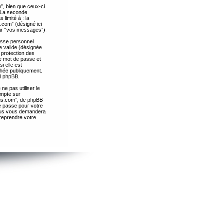
”, bien que ceux-ci
. La seconde
limité à : la
.com” (désigné ici
par “vos messages”).
passe personnel
e valide (désignée
 protection des
re mot de passe et
i elle est
chée publiquement.
el phpBB.
ne pas utiliser le
ompte sur
ths.com”, de phpBB
e passe pour votre
essus vous demandera
 reprendre votre