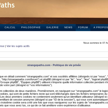
CALCUL
PHILOSOPHIE
GALERIE
NEWS
FORUM
A PROPO
Nous sommes le 07 A
onse
|
Voir les sujets actifs
strangepaths.com - Politique de vie privée
ique en détail comment “strangepaths.com” et ses sociétés affiliées (désignés ici par “nous”, “
“http://strangepaths.com/forum”) et phpBB (désigné ici par “ils”, “eux”, “leur”, “logiciel phpBB
roupe phpBB”, “Équipes phpBB”) utilisent n’importe quelle information collectée pendant n’i
 de votre part (désigné ici “vos informations”).
nt collectées de deux manières. Premièrement, en naviguant sur “strangepaths.com” le logic
okies, qui sont de petits fichiers texte qui sont téléchargés dans les fichiers temporaires du
 Les deux premiers cookies ne contiennent seulement qu’un identifiant utilisateur (désigné ici
n identifiant de session anonyme (désigné ici par “ID de la session”), qui vous sont automatiq
n troisième cookie sera créé une fois que vous naviguerez sur les sujets de “strangepaths.com
ets que vous avez lus, ce qui de ce fait améliore votre expérience d’utilisateur.