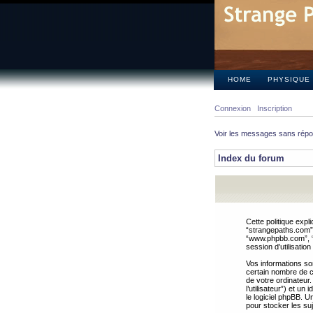
HOME
PHYSIQUE
Connexion
Inscription
Voir les messages sans rép
Index du forum
Cette politique expl
“strangepaths.com”, 
“www.phpbb.com”, “G
session d’utilisation
Vos informations so
certain nombre de co
de votre ordinateur.
l’utilisateur”) et u
le logiciel phpBB. U
pour stocker les suj