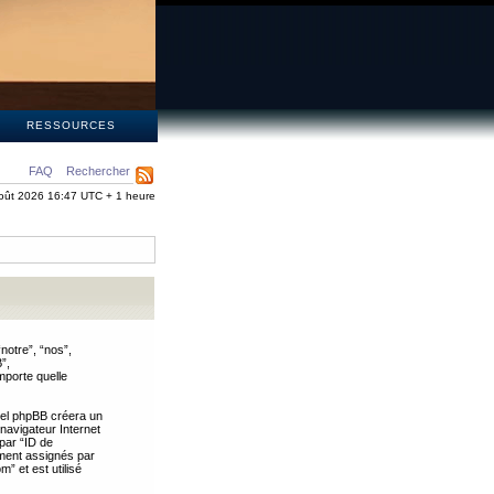
S
RESSOURCES
FAQ
Rechercher
oût 2026 16:47 UTC + 1 heure
notre”, “nos”,
”,
mporte quelle
iel phpBB créera un
 navigateur Internet
 par “ID de
uement assignés par
” et est utilisé