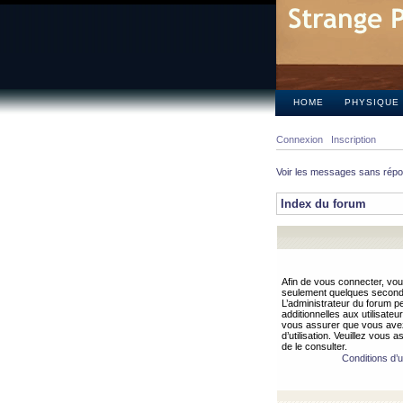
HOME
PHYSIQUE
Connexion
Inscription
Voir les messages sans rép
Index du forum
Afin de vous connecter, vous
seulement quelques secondes
L’administrateur du forum 
additionnelles aux utilisateu
vous assurer que vous avez
d’utilisation. Veuillez vous 
de le consulter.
Conditions d’ut