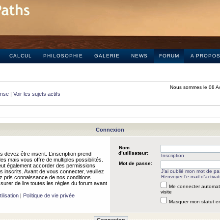
CALCUL
PHILOSOPHIE
GALERIE
NEWS
FORUM
A PROPO
Nous sommes le 08 A
onse
|
Voir les sujets actifs
Connexion
Nom
d’utilisateur:
 devez être inscrit. L’inscription prend
Inscription
 mais vous offre de multiples possibilités.
Mot de passe:
peut également accorder des permissions
rs inscrits. Avant de vous connecter, veuillez
J’ai oublié mon mot de p
Renvoyer l’e-mail d’activat
 pris connaissance de nos conditions
assurer de lire toutes les règles du forum avant
Me connecter automat
visite
ilisation
|
Politique de vie privée
Masquer mon statut en