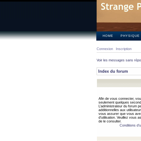
HOME
PHYSIQUE
Connexion
Inscription
Voir les messages sans rép
Index du forum
Afin de vous connecter, vous
seulement quelques secondes
L’administrateur du forum 
additionnelles aux utilisateu
vous assurer que vous avez
d’utilisation. Veuillez vous 
de le consulter.
Conditions d’ut