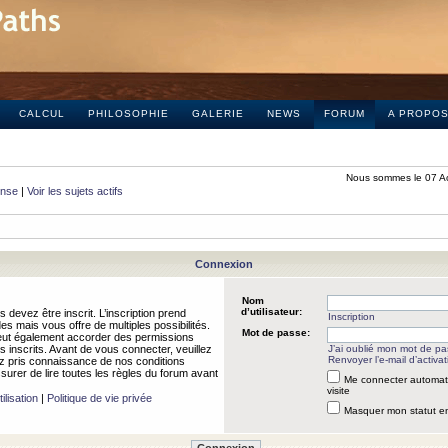
CALCUL
PHILOSOPHIE
GALERIE
NEWS
FORUM
A PROPO
Nous sommes le 07 A
onse
|
Voir les sujets actifs
Connexion
Nom
d’utilisateur:
 devez être inscrit. L’inscription prend
Inscription
 mais vous offre de multiples possibilités.
Mot de passe:
peut également accorder des permissions
rs inscrits. Avant de vous connecter, veuillez
J’ai oublié mon mot de p
Renvoyer l’e-mail d’activat
 pris connaissance de nos conditions
assurer de lire toutes les règles du forum avant
Me connecter automat
visite
ilisation
|
Politique de vie privée
Masquer mon statut en