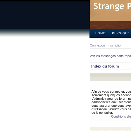
HOME
PHYSIQUE
Connexion
Inscription
Voir les messages sans rép
Index du forum
Afin de vous connecter, vous
seulement quelques secondes
L’administrateur du forum 
additionnelles aux utilisateu
vous assurer que vous avez
d’utilisation. Veuillez vous 
de le consulter.
Conditions d’ut