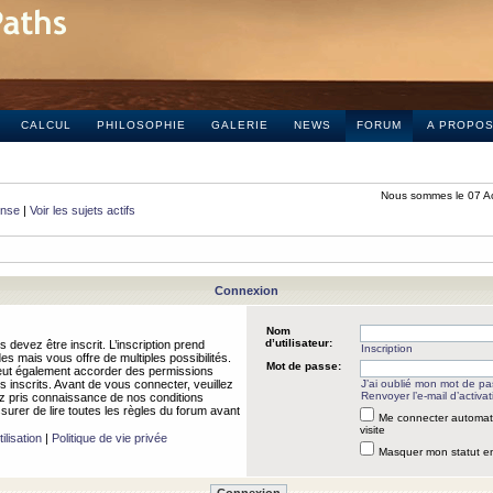
CALCUL
PHILOSOPHIE
GALERIE
NEWS
FORUM
A PROPO
Nous sommes le 07 A
onse
|
Voir les sujets actifs
Connexion
Nom
d’utilisateur:
 devez être inscrit. L’inscription prend
Inscription
 mais vous offre de multiples possibilités.
Mot de passe:
peut également accorder des permissions
rs inscrits. Avant de vous connecter, veuillez
J’ai oublié mon mot de p
Renvoyer l’e-mail d’activat
 pris connaissance de nos conditions
assurer de lire toutes les règles du forum avant
Me connecter automat
visite
ilisation
|
Politique de vie privée
Masquer mon statut en