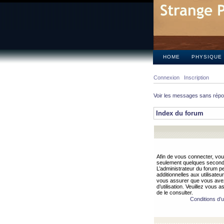
HOME
PHYSIQUE
Connexion
Inscription
Voir les messages sans rép
Index du forum
Afin de vous connecter, vous
seulement quelques secondes
L’administrateur du forum 
additionnelles aux utilisateu
vous assurer que vous avez
d’utilisation. Veuillez vous 
de le consulter.
Conditions d’ut