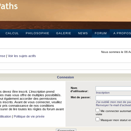
CALCUL
PHILOSOPHIE
GALERIE
NEWS
FORUM
A PROPO
Nous sommes le 06 A
onse
|
Voir les sujets actifs
Connexion
Nom
d’utilisateur:
 devez être inscrit. L’inscription prend
Inscription
 mais vous offre de multiples possibilités.
Mot de passe:
peut également accorder des permissions
rs inscrits. Avant de vous connecter, veuillez
J’ai oublié mon mot de p
Renvoyer l’e-mail d’activat
 pris connaissance de nos conditions
assurer de lire toutes les règles du forum avant
Me connecter automat
visite
ilisation
|
Politique de vie privée
Masquer mon statut en