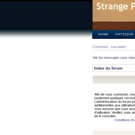
HOME
PHYSIQUE
Connexion
Inscription
Voir les messages sans rép
Index du forum
Afin de vous connecter, vous
seulement quelques secondes
L’administrateur du forum 
additionnelles aux utilisateu
vous assurer que vous avez
d’utilisation. Veuillez vous 
de le consulter.
Conditions d’ut