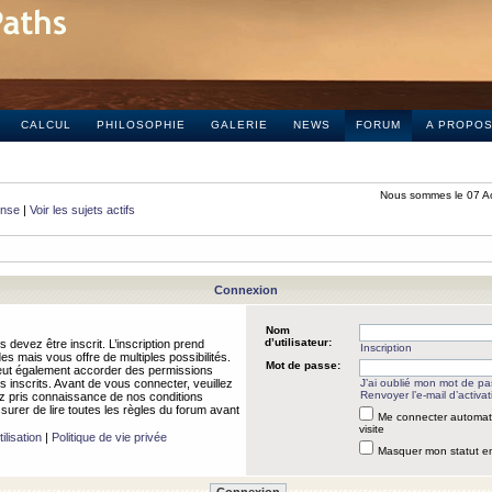
CALCUL
PHILOSOPHIE
GALERIE
NEWS
FORUM
A PROPO
Nous sommes le 07 A
onse
|
Voir les sujets actifs
Connexion
Nom
d’utilisateur:
 devez être inscrit. L’inscription prend
Inscription
 mais vous offre de multiples possibilités.
Mot de passe:
peut également accorder des permissions
rs inscrits. Avant de vous connecter, veuillez
J’ai oublié mon mot de p
Renvoyer l’e-mail d’activat
 pris connaissance de nos conditions
assurer de lire toutes les règles du forum avant
Me connecter automat
visite
ilisation
|
Politique de vie privée
Masquer mon statut en