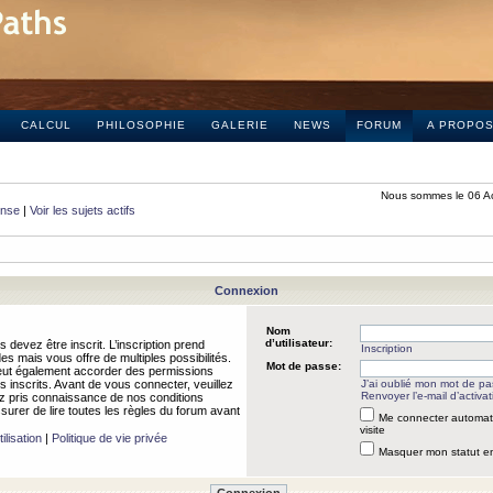
CALCUL
PHILOSOPHIE
GALERIE
NEWS
FORUM
A PROPO
Nous sommes le 06 A
onse
|
Voir les sujets actifs
Connexion
Nom
d’utilisateur:
 devez être inscrit. L’inscription prend
Inscription
 mais vous offre de multiples possibilités.
Mot de passe:
peut également accorder des permissions
rs inscrits. Avant de vous connecter, veuillez
J’ai oublié mon mot de p
Renvoyer l’e-mail d’activat
 pris connaissance de nos conditions
assurer de lire toutes les règles du forum avant
Me connecter automat
visite
ilisation
|
Politique de vie privée
Masquer mon statut en