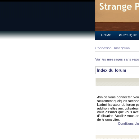
HOME
PHYSIQUE
Connexion
Inscription
Voir les messages sans rép
Index du forum
Afin de vous connecter, vous
seulement quelques secondes
L’administrateur du forum 
additionnelles aux utilisateu
vous assurer que vous avez
d’utilisation. Veuillez vous 
de le consulter.
Conditions d’ut