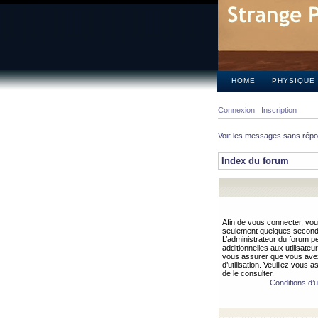
HOME
PHYSIQUE
Connexion
Inscription
Voir les messages sans rép
Index du forum
Afin de vous connecter, vous
seulement quelques secondes
L’administrateur du forum 
additionnelles aux utilisateu
vous assurer que vous avez
d’utilisation. Veuillez vous 
de le consulter.
Conditions d’ut