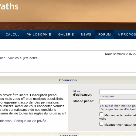
CALCUL
PHILOSOPHIE
GALERIE
NEWS
FORUM
A PROPO
Nous sommes le 07 A
onse
|
Voir les sujets actifs
Connexion
Nom
d’utilisateur:
 devez être inscrit. L’inscription prend
Inscription
 mais vous offre de multiples possibilités.
Mot de passe:
peut également accorder des permissions
rs inscrits. Avant de vous connecter, veuillez
J’ai oublié mon mot de p
Renvoyer l’e-mail d’activat
 pris connaissance de nos conditions
assurer de lire toutes les règles du forum avant
Me connecter automat
visite
ilisation
|
Politique de vie privée
Masquer mon statut en