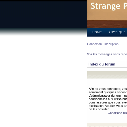
HOME
PHYSIQUE
Connexion
Inscription
Voir les messages sans rép
Index du forum
Afin de vous connecter, vous
seulement quelques secondes
L’administrateur du forum 
additionnelles aux utilisateu
vous assurer que vous avez
d’utilisation. Veuillez vous 
de le consulter.
Conditions d’ut