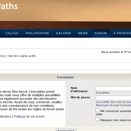
CALCUL
PHILOSOPHIE
GALERIE
NEWS
FORUM
A PROPO
Nous sommes le 07 A
onse
|
Voir les sujets actifs
Connexion
Nom
d’utilisateur:
 devez être inscrit. L’inscription prend
Inscription
 mais vous offre de multiples possibilités.
Mot de passe:
peut également accorder des permissions
rs inscrits. Avant de vous connecter, veuillez
J’ai oublié mon mot de p
Renvoyer l’e-mail d’activat
 pris connaissance de nos conditions
assurer de lire toutes les règles du forum avant
Me connecter automat
visite
ilisation
|
Politique de vie privée
Masquer mon statut en