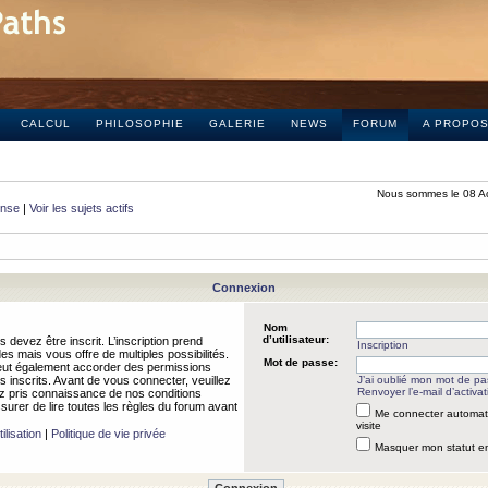
CALCUL
PHILOSOPHIE
GALERIE
NEWS
FORUM
A PROPO
Nous sommes le 08 A
onse
|
Voir les sujets actifs
Connexion
Nom
d’utilisateur:
 devez être inscrit. L’inscription prend
Inscription
 mais vous offre de multiples possibilités.
Mot de passe:
peut également accorder des permissions
rs inscrits. Avant de vous connecter, veuillez
J’ai oublié mon mot de p
Renvoyer l’e-mail d’activat
 pris connaissance de nos conditions
assurer de lire toutes les règles du forum avant
Me connecter automat
visite
ilisation
|
Politique de vie privée
Masquer mon statut en