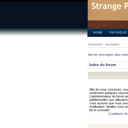
HOME
PHYSIQUE
Connexion
Inscription
Voir les messages sans rép
Index du forum
Afin de vous connecter, vous
seulement quelques secondes
L’administrateur du forum 
additionnelles aux utilisateu
vous assurer que vous avez
d’utilisation. Veuillez vous 
de le consulter.
Conditions d’ut