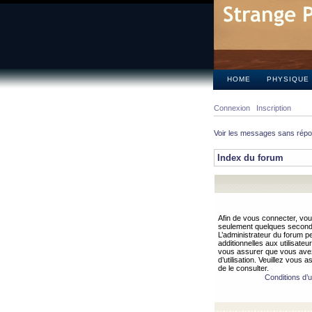
HOME
PHYSIQUE
Connexion
Inscription
Voir les messages sans rép
Index du forum
Afin de vous connecter, vous
seulement quelques secondes
L’administrateur du forum 
additionnelles aux utilisateu
vous assurer que vous avez
d’utilisation. Veuillez vous 
de le consulter.
Conditions d’ut