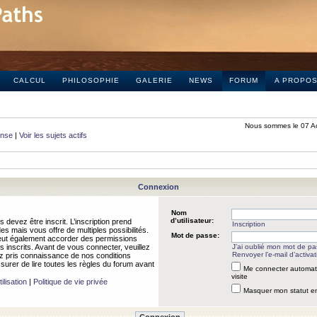
CALCUL
PHILOSOPHIE
GALERIE
NEWS
FORUM
A PROPO
Nous sommes le 07 A
onse
|
Voir les sujets actifs
Connexion
Nom
d’utilisateur:
 devez être inscrit. L’inscription prend
Inscription
 mais vous offre de multiples possibilités.
Mot de passe:
peut également accorder des permissions
rs inscrits. Avant de vous connecter, veuillez
J’ai oublié mon mot de p
Renvoyer l’e-mail d’activat
 pris connaissance de nos conditions
assurer de lire toutes les règles du forum avant
Me connecter automat
visite
ilisation
|
Politique de vie privée
Masquer mon statut en