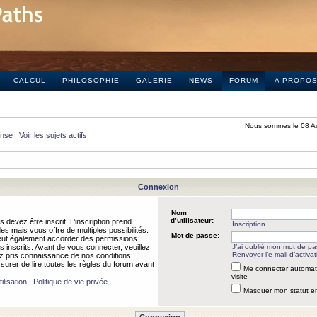
CALCUL
PHILOSOPHIE
GALERIE
NEWS
FORUM
A PROPO
Nous sommes le 08 A
onse
|
Voir les sujets actifs
Connexion
Nom
d’utilisateur:
 devez être inscrit. L’inscription prend
Inscription
 mais vous offre de multiples possibilités.
Mot de passe:
peut également accorder des permissions
rs inscrits. Avant de vous connecter, veuillez
J’ai oublié mon mot de p
Renvoyer l’e-mail d’activat
 pris connaissance de nos conditions
assurer de lire toutes les règles du forum avant
Me connecter automat
visite
ilisation
|
Politique de vie privée
Masquer mon statut en