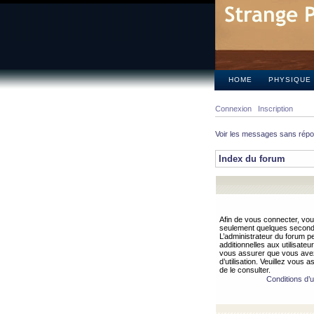
HOME
PHYSIQUE
Connexion
Inscription
Voir les messages sans rép
Index du forum
Afin de vous connecter, vous
seulement quelques secondes
L’administrateur du forum 
additionnelles aux utilisateu
vous assurer que vous avez
d’utilisation. Veuillez vous 
de le consulter.
Conditions d’ut