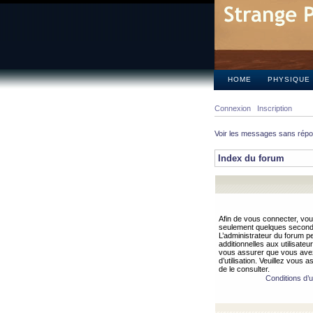
HOME
PHYSIQUE
Connexion
Inscription
Voir les messages sans rép
Index du forum
Afin de vous connecter, vous
seulement quelques secondes
L’administrateur du forum 
additionnelles aux utilisateu
vous assurer que vous avez
d’utilisation. Veuillez vous 
de le consulter.
Conditions d’ut