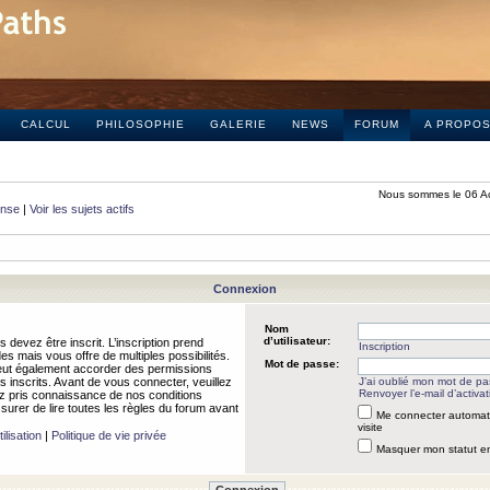
CALCUL
PHILOSOPHIE
GALERIE
NEWS
FORUM
A PROPO
Nous sommes le 06 A
onse
|
Voir les sujets actifs
Connexion
Nom
d’utilisateur:
 devez être inscrit. L’inscription prend
Inscription
 mais vous offre de multiples possibilités.
Mot de passe:
peut également accorder des permissions
rs inscrits. Avant de vous connecter, veuillez
J’ai oublié mon mot de p
Renvoyer l’e-mail d’activat
 pris connaissance de nos conditions
assurer de lire toutes les règles du forum avant
Me connecter automat
visite
ilisation
|
Politique de vie privée
Masquer mon statut en