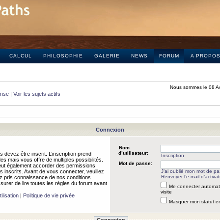
CALCUL
PHILOSOPHIE
GALERIE
NEWS
FORUM
A PROPO
Nous sommes le 08 A
onse
|
Voir les sujets actifs
Connexion
Nom
d’utilisateur:
 devez être inscrit. L’inscription prend
Inscription
 mais vous offre de multiples possibilités.
Mot de passe:
peut également accorder des permissions
rs inscrits. Avant de vous connecter, veuillez
J’ai oublié mon mot de p
Renvoyer l’e-mail d’activat
 pris connaissance de nos conditions
assurer de lire toutes les règles du forum avant
Me connecter automat
visite
ilisation
|
Politique de vie privée
Masquer mon statut en