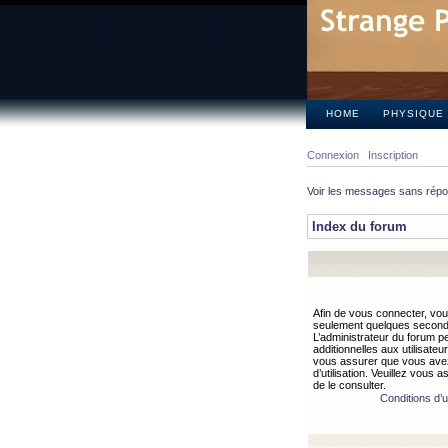
HOME
PHYSIQUE
Connexion
Inscription
Voir les messages sans rép
Index du forum
Afin de vous connecter, vous
seulement quelques secondes
L’administrateur du forum 
additionnelles aux utilisateu
vous assurer que vous avez
d’utilisation. Veuillez vous 
de le consulter.
Conditions d’ut