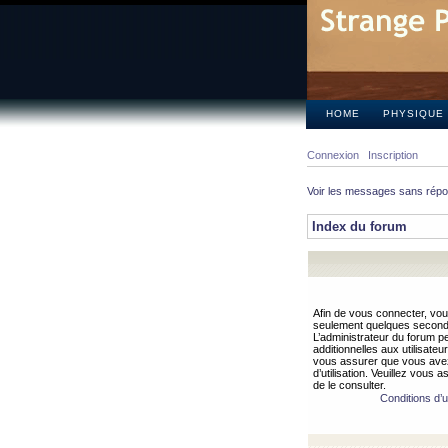
HOME
PHYSIQUE
Connexion
Inscription
Voir les messages sans rép
Index du forum
Afin de vous connecter, vous
seulement quelques secondes
L’administrateur du forum 
additionnelles aux utilisateu
vous assurer que vous avez
d’utilisation. Veuillez vous 
de le consulter.
Conditions d’ut