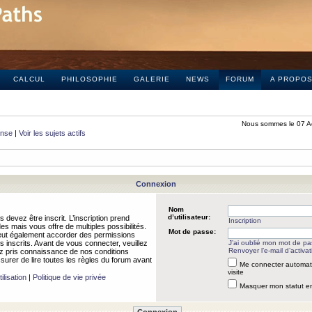
CALCUL
PHILOSOPHIE
GALERIE
NEWS
FORUM
A PROPO
Nous sommes le 07 A
onse
|
Voir les sujets actifs
Connexion
Nom
d’utilisateur:
 devez être inscrit. L’inscription prend
Inscription
 mais vous offre de multiples possibilités.
Mot de passe:
peut également accorder des permissions
rs inscrits. Avant de vous connecter, veuillez
J’ai oublié mon mot de p
Renvoyer l’e-mail d’activat
 pris connaissance de nos conditions
assurer de lire toutes les règles du forum avant
Me connecter automat
visite
ilisation
|
Politique de vie privée
Masquer mon statut en