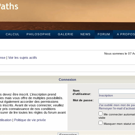
CALCUL
PHILOSOPHIE
GALERIE
NEWS
FORUM
A PROPO
Nous sommes le 07 A
onse
|
Voir les sujets actifs
Connexion
Nom
d’utilisateur:
 devez être inscrit. L’inscription prend
Inscription
 mais vous offre de multiples possibilités.
Mot de passe:
peut également accorder des permissions
rs inscrits. Avant de vous connecter, veuillez
J’ai oublié mon mot de p
Renvoyer l’e-mail d’activat
 pris connaissance de nos conditions
assurer de lire toutes les règles du forum avant
Me connecter automat
visite
ilisation
|
Politique de vie privée
Masquer mon statut en