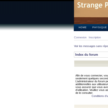
HOME
PHYSIQUE
Connexion
Inscription
Voir les messages sans rép
Index du forum
Afin de vous connecter, vous
seulement quelques secondes
L’administrateur du forum 
additionnelles aux utilisateu
vous assurer que vous avez
d’utilisation. Veuillez vous 
de le consulter.
Conditions d’ut