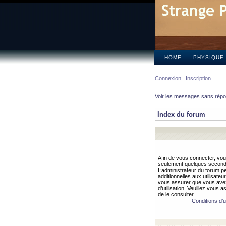
HOME
PHYSIQUE
Connexion
Inscription
Voir les messages sans rép
Index du forum
Afin de vous connecter, vous
seulement quelques secondes
L’administrateur du forum 
additionnelles aux utilisateu
vous assurer que vous avez
d’utilisation. Veuillez vous 
de le consulter.
Conditions d’ut