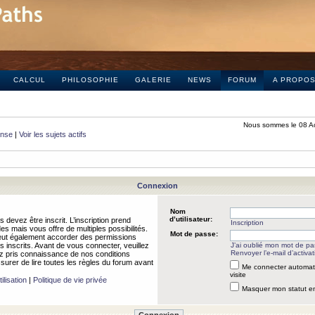
CALCUL
PHILOSOPHIE
GALERIE
NEWS
FORUM
A PROPO
Nous sommes le 08 A
onse
|
Voir les sujets actifs
Connexion
Nom
d’utilisateur:
 devez être inscrit. L’inscription prend
Inscription
 mais vous offre de multiples possibilités.
Mot de passe:
peut également accorder des permissions
rs inscrits. Avant de vous connecter, veuillez
J’ai oublié mon mot de p
Renvoyer l’e-mail d’activat
 pris connaissance de nos conditions
assurer de lire toutes les règles du forum avant
Me connecter automat
visite
ilisation
|
Politique de vie privée
Masquer mon statut en