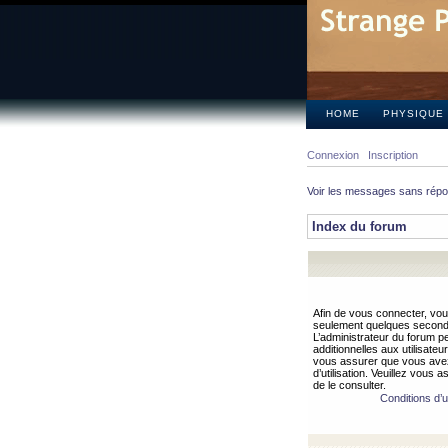
HOME
PHYSIQUE
Connexion
Inscription
Voir les messages sans rép
Index du forum
Afin de vous connecter, vous
seulement quelques secondes
L’administrateur du forum 
additionnelles aux utilisateu
vous assurer que vous avez
d’utilisation. Veuillez vous 
de le consulter.
Conditions d’ut