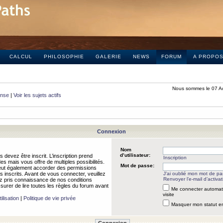
CALCUL
PHILOSOPHIE
GALERIE
NEWS
FORUM
A PROPO
Nous sommes le 07 A
onse
|
Voir les sujets actifs
Connexion
Nom
d’utilisateur:
 devez être inscrit. L’inscription prend
Inscription
 mais vous offre de multiples possibilités.
Mot de passe:
peut également accorder des permissions
rs inscrits. Avant de vous connecter, veuillez
J’ai oublié mon mot de p
Renvoyer l’e-mail d’activat
 pris connaissance de nos conditions
assurer de lire toutes les règles du forum avant
Me connecter automat
visite
ilisation
|
Politique de vie privée
Masquer mon statut en