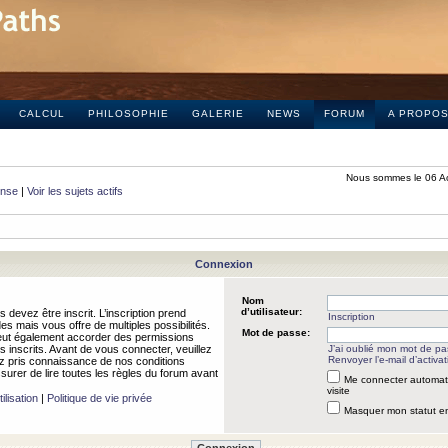
CALCUL
PHILOSOPHIE
GALERIE
NEWS
FORUM
A PROPO
Nous sommes le 06 A
onse
|
Voir les sujets actifs
Connexion
Nom
d’utilisateur:
 devez être inscrit. L’inscription prend
Inscription
 mais vous offre de multiples possibilités.
Mot de passe:
peut également accorder des permissions
rs inscrits. Avant de vous connecter, veuillez
J’ai oublié mon mot de p
Renvoyer l’e-mail d’activat
 pris connaissance de nos conditions
assurer de lire toutes les règles du forum avant
Me connecter automat
visite
ilisation
|
Politique de vie privée
Masquer mon statut en