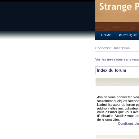
HOME
PHYSIQUE
Connexion
Inscription
Voir les messages sans rép
Index du forum
Afin de vous connecter, vous
seulement quelques secondes
L’administrateur du forum 
additionnelles aux utilisateu
vous assurer que vous avez
d’utilisation. Veuillez vous 
de le consulter.
Conditions d’ut