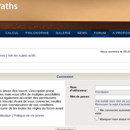
CALCUL
PHILOSOPHIE
GALERIE
NEWS
FORUM
A PROPO
Nous sommes le 08 A
onse
|
Voir les sujets actifs
Connexion
Nom
d’utilisateur:
 devez être inscrit. L’inscription prend
Inscription
 mais vous offre de multiples possibilités.
Mot de passe:
peut également accorder des permissions
rs inscrits. Avant de vous connecter, veuillez
J’ai oublié mon mot de p
Renvoyer l’e-mail d’activat
 pris connaissance de nos conditions
assurer de lire toutes les règles du forum avant
Me connecter automat
visite
ilisation
|
Politique de vie privée
Masquer mon statut en