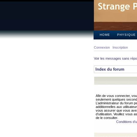
HOME
PHYSIQUE
Connexion
Inscription
Voir les messages sans rép
Index du forum
Afin de vous connecter, vous
seulement quelques secondes
L’administrateur du forum 
additionnelles aux utilisateu
vous assurer que vous avez
d’utilisation. Veuillez vous 
de le consulter.
Conditions d’ut