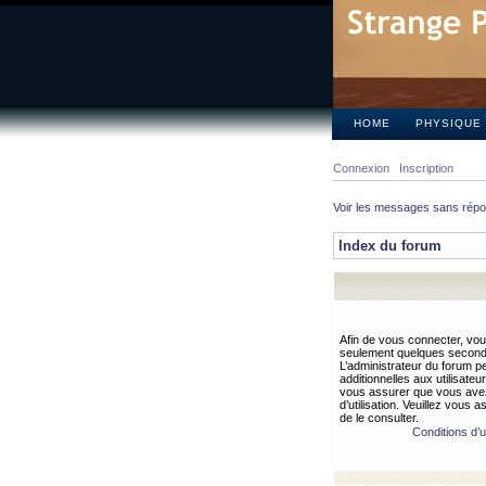
HOME
PHYSIQUE
Connexion
Inscription
Voir les messages sans rép
Index du forum
Afin de vous connecter, vous
seulement quelques secondes
L’administrateur du forum 
additionnelles aux utilisateu
vous assurer que vous avez
d’utilisation. Veuillez vous 
de le consulter.
Conditions d’ut