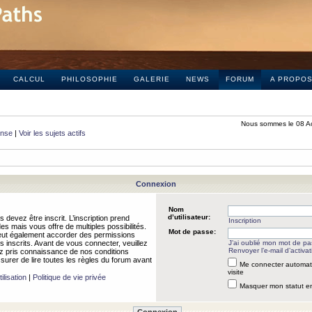
CALCUL
PHILOSOPHIE
GALERIE
NEWS
FORUM
A PROPO
Nous sommes le 08 A
onse
|
Voir les sujets actifs
Connexion
Nom
d’utilisateur:
 devez être inscrit. L’inscription prend
Inscription
 mais vous offre de multiples possibilités.
Mot de passe:
peut également accorder des permissions
rs inscrits. Avant de vous connecter, veuillez
J’ai oublié mon mot de p
Renvoyer l’e-mail d’activat
 pris connaissance de nos conditions
assurer de lire toutes les règles du forum avant
Me connecter automat
visite
ilisation
|
Politique de vie privée
Masquer mon statut en