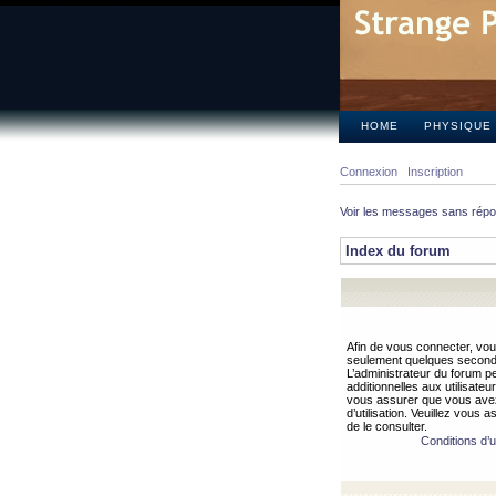
HOME
PHYSIQUE
Connexion
Inscription
Voir les messages sans rép
Index du forum
Afin de vous connecter, vous
seulement quelques secondes
L’administrateur du forum 
additionnelles aux utilisateu
vous assurer que vous avez
d’utilisation. Veuillez vous 
de le consulter.
Conditions d’ut