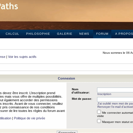
CALCUL
PHILOSOPHIE
GALERIE
NEWS
FORUM
A PROPO
Nous sommes le 06 A
onse
|
Voir les sujets actifs
Connexion
Nom
d’utilisateur:
 devez être inscrit. L’inscription prend
Inscription
 mais vous offre de multiples possibilités.
Mot de passe:
peut également accorder des permissions
rs inscrits. Avant de vous connecter, veuillez
J’ai oublié mon mot de p
Renvoyer l’e-mail d’activat
 pris connaissance de nos conditions
assurer de lire toutes les règles du forum avant
Me connecter automat
visite
ilisation
|
Politique de vie privée
Masquer mon statut en