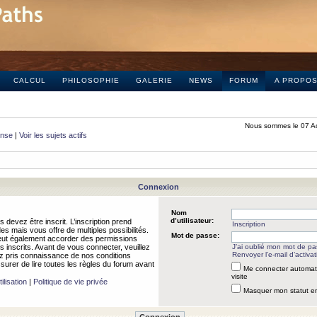
CALCUL
PHILOSOPHIE
GALERIE
NEWS
FORUM
A PROPO
Nous sommes le 07 A
onse
|
Voir les sujets actifs
Connexion
Nom
d’utilisateur:
 devez être inscrit. L’inscription prend
Inscription
 mais vous offre de multiples possibilités.
Mot de passe:
peut également accorder des permissions
rs inscrits. Avant de vous connecter, veuillez
J’ai oublié mon mot de p
Renvoyer l’e-mail d’activat
 pris connaissance de nos conditions
assurer de lire toutes les règles du forum avant
Me connecter automat
visite
ilisation
|
Politique de vie privée
Masquer mon statut en