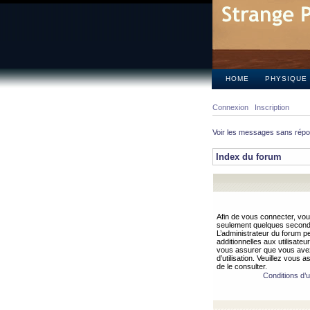
HOME
PHYSIQUE
Connexion
Inscription
Voir les messages sans rép
Index du forum
Afin de vous connecter, vous
seulement quelques secondes
L’administrateur du forum 
additionnelles aux utilisateu
vous assurer que vous avez
d’utilisation. Veuillez vous 
de le consulter.
Conditions d’ut