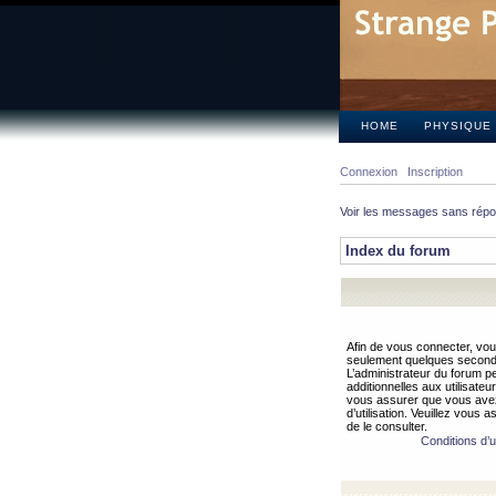
HOME
PHYSIQUE
Connexion
Inscription
Voir les messages sans rép
Index du forum
Afin de vous connecter, vous
seulement quelques secondes
L’administrateur du forum 
additionnelles aux utilisateu
vous assurer que vous avez
d’utilisation. Veuillez vous 
de le consulter.
Conditions d’ut