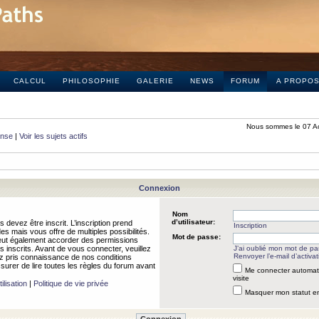
CALCUL
PHILOSOPHIE
GALERIE
NEWS
FORUM
A PROPO
Nous sommes le 07 A
onse
|
Voir les sujets actifs
Connexion
Nom
d’utilisateur:
 devez être inscrit. L’inscription prend
Inscription
 mais vous offre de multiples possibilités.
Mot de passe:
peut également accorder des permissions
rs inscrits. Avant de vous connecter, veuillez
J’ai oublié mon mot de p
Renvoyer l’e-mail d’activat
 pris connaissance de nos conditions
assurer de lire toutes les règles du forum avant
Me connecter automat
visite
ilisation
|
Politique de vie privée
Masquer mon statut en