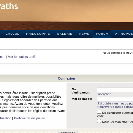
CALCUL
PHILOSOPHIE
GALERIE
NEWS
FORUM
A PROPO
Nous sommes le 06 A
onse
|
Voir les sujets actifs
Connexion
Nom
d’utilisateur:
 devez être inscrit. L’inscription prend
Inscription
 mais vous offre de multiples possibilités.
Mot de passe:
peut également accorder des permissions
rs inscrits. Avant de vous connecter, veuillez
J’ai oublié mon mot de p
Renvoyer l’e-mail d’activat
 pris connaissance de nos conditions
assurer de lire toutes les règles du forum avant
Me connecter automat
visite
ilisation
|
Politique de vie privée
Masquer mon statut en