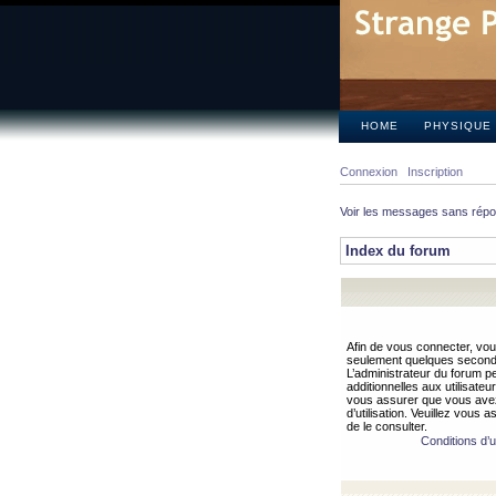
HOME
PHYSIQUE
Connexion
Inscription
Voir les messages sans rép
Index du forum
Afin de vous connecter, vous
seulement quelques secondes
L’administrateur du forum 
additionnelles aux utilisateu
vous assurer que vous avez
d’utilisation. Veuillez vous 
de le consulter.
Conditions d’ut