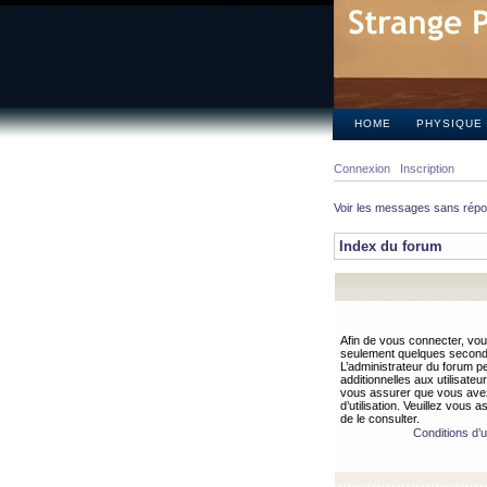
HOME
PHYSIQUE
Connexion
Inscription
Voir les messages sans rép
Index du forum
Afin de vous connecter, vous
seulement quelques secondes
L’administrateur du forum 
additionnelles aux utilisateu
vous assurer que vous avez
d’utilisation. Veuillez vous 
de le consulter.
Conditions d’ut