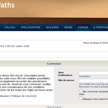
CALCUL
PHILOSOPHIE
GALERIE
NEWS
FORUM
A PROPO
Nous sommes le 09 A
onse
|
Voir les sujets actifs
Connexion
Nom
d’utilisateur:
 devez être inscrit. L’inscription prend
Inscription
 mais vous offre de multiples possibilités.
Mot de passe:
peut également accorder des permissions
rs inscrits. Avant de vous connecter, veuillez
J’ai oublié mon mot de p
Renvoyer l’e-mail d’activat
 pris connaissance de nos conditions
assurer de lire toutes les règles du forum avant
Me connecter automat
visite
ilisation
|
Politique de vie privée
Masquer mon statut en