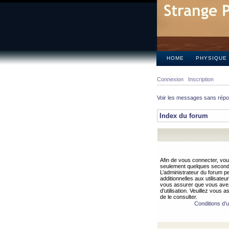
HOME
PHYSIQUE
Connexion
Inscription
Voir les messages sans rép
Index du forum
Afin de vous connecter, vous
seulement quelques secondes
L’administrateur du forum 
additionnelles aux utilisateu
vous assurer que vous avez
d’utilisation. Veuillez vous 
de le consulter.
Conditions d’ut