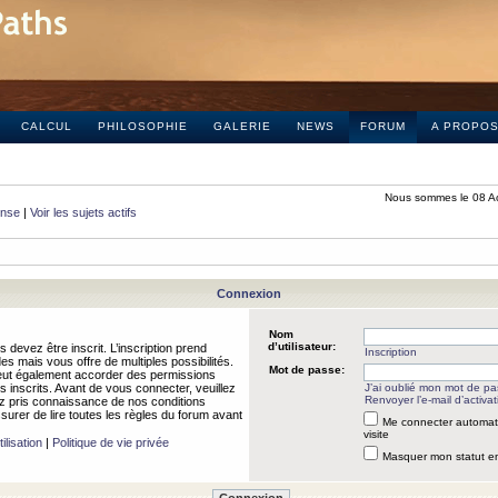
CALCUL
PHILOSOPHIE
GALERIE
NEWS
FORUM
A PROPO
Nous sommes le 08 A
onse
|
Voir les sujets actifs
Connexion
Nom
d’utilisateur:
 devez être inscrit. L’inscription prend
Inscription
 mais vous offre de multiples possibilités.
Mot de passe:
peut également accorder des permissions
rs inscrits. Avant de vous connecter, veuillez
J’ai oublié mon mot de p
Renvoyer l’e-mail d’activat
 pris connaissance de nos conditions
assurer de lire toutes les règles du forum avant
Me connecter automat
visite
ilisation
|
Politique de vie privée
Masquer mon statut en