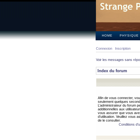
HOME
PHYSIQUE
Connexion
Inscription
Voir les messages sans rép
Index du forum
Afin de vous connecter, vous
seulement quelques secondes
L’administrateur du forum 
additionnelles aux utilisateu
vous assurer que vous avez
d’utilisation. Veuillez vous 
de le consulter.
Conditions d’ut