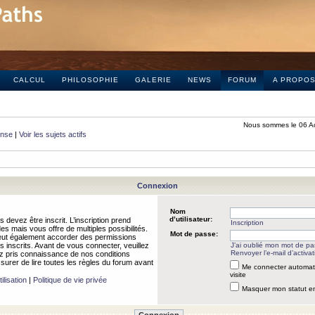
CALCUL
PHILOSOPHIE
GALERIE
NEWS
FORUM
A PROPO
Nous sommes le 06 A
onse
|
Voir les sujets actifs
Connexion
Nom
d’utilisateur:
 devez être inscrit. L’inscription prend
Inscription
 mais vous offre de multiples possibilités.
Mot de passe:
peut également accorder des permissions
rs inscrits. Avant de vous connecter, veuillez
J’ai oublié mon mot de p
Renvoyer l’e-mail d’activat
 pris connaissance de nos conditions
assurer de lire toutes les règles du forum avant
Me connecter automat
visite
ilisation
|
Politique de vie privée
Masquer mon statut en