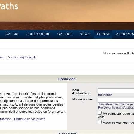
CALCUL
PHILOSOPHIE
GALERIE
NEWS
FORUM
A PROPO
Nous sommes le 07 A
onse
|
Voir les sujets actifs
Connexion
Nom
d’utilisateur:
 devez être inscrit. L’inscription prend
Inscription
 mais vous offre de multiples possibilités.
Mot de passe:
peut également accorder des permissions
rs inscrits. Avant de vous connecter, veuillez
J’ai oublié mon mot de p
Renvoyer l’e-mail d’activat
 pris connaissance de nos conditions
assurer de lire toutes les règles du forum avant
Me connecter automat
visite
ilisation
|
Politique de vie privée
Masquer mon statut en