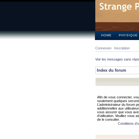
HOME
PHYSIQUE
Connexion
Inscription
Voir les messages sans rép
Index du forum
Afin de vous connecter, vous
seulement quelques secondes
L’administrateur du forum 
additionnelles aux utilisateu
vous assurer que vous avez
d’utilisation. Veuillez vous 
de le consulter.
Conditions d’ut