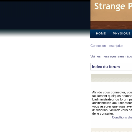
HOME
PHYSIQUE
Connexion
Inscription
Voir les messages sans rép
Index du forum
Afin de vous connecter, vous
seulement quelques secondes
L’administrateur du forum 
additionnelles aux utilisateu
vous assurer que vous avez
d’utilisation. Veuillez vous 
de le consulter.
Conditions d’ut