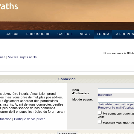
CALCUL
PHILOSOPHIE
GALERIE
NEWS
FORUM
A PROPO
Nous sommes le 08 A
onse
|
Voir les sujets actifs
Connexion
Nom
d’utilisateur:
 devez être inscrit. L’inscription prend
Inscription
 mais vous offre de multiples possibilités.
Mot de passe:
peut également accorder des permissions
rs inscrits. Avant de vous connecter, veuillez
J’ai oublié mon mot de p
Renvoyer l’e-mail d’activat
 pris connaissance de nos conditions
assurer de lire toutes les règles du forum avant
Me connecter automat
visite
ilisation
|
Politique de vie privée
Masquer mon statut en