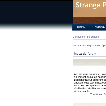
HOME
PHYSIQUE
Connexion
Inscription
Voir les messages sans rép
Index du forum
Afin de vous connecter, vous
seulement quelques secondes
L’administrateur du forum 
additionnelles aux utilisateu
vous assurer que vous avez
d’utilisation. Veuillez vous 
de le consulter.
Conditions d’ut