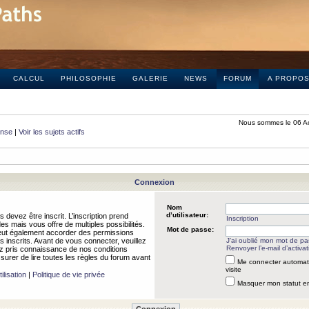
CALCUL
PHILOSOPHIE
GALERIE
NEWS
FORUM
A PROPO
Nous sommes le 06 A
onse
|
Voir les sujets actifs
Connexion
Nom
d’utilisateur:
 devez être inscrit. L’inscription prend
Inscription
 mais vous offre de multiples possibilités.
Mot de passe:
peut également accorder des permissions
rs inscrits. Avant de vous connecter, veuillez
J’ai oublié mon mot de p
Renvoyer l’e-mail d’activat
 pris connaissance de nos conditions
assurer de lire toutes les règles du forum avant
Me connecter automat
visite
ilisation
|
Politique de vie privée
Masquer mon statut en