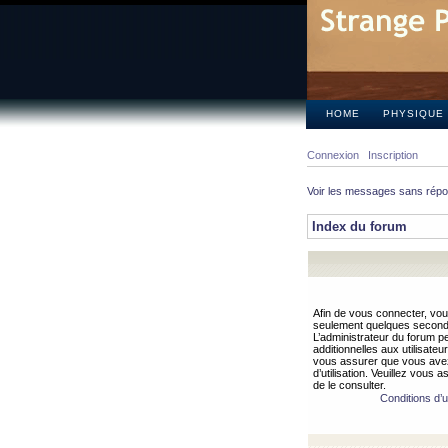
HOME
PHYSIQUE
Connexion
Inscription
Voir les messages sans rép
Index du forum
Afin de vous connecter, vous
seulement quelques secondes
L’administrateur du forum 
additionnelles aux utilisateu
vous assurer que vous avez
d’utilisation. Veuillez vous 
de le consulter.
Conditions d’ut