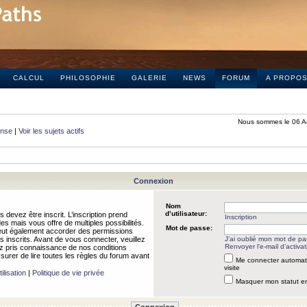
CALCUL
PHILOSOPHIE
GALERIE
NEWS
FORUM
A PROPO
Nous sommes le 06 A
onse
|
Voir les sujets actifs
Connexion
Nom
d’utilisateur:
 devez être inscrit. L’inscription prend
Inscription
 mais vous offre de multiples possibilités.
Mot de passe:
peut également accorder des permissions
rs inscrits. Avant de vous connecter, veuillez
J’ai oublié mon mot de p
Renvoyer l’e-mail d’activat
 pris connaissance de nos conditions
assurer de lire toutes les règles du forum avant
Me connecter automat
visite
ilisation
|
Politique de vie privée
Masquer mon statut en