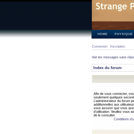
HOME
PHYSIQUE
Connexion
Inscription
Voir les messages sans rép
Index du forum
Afin de vous connecter, vous
seulement quelques secondes
L’administrateur du forum 
additionnelles aux utilisateu
vous assurer que vous avez
d’utilisation. Veuillez vous 
de le consulter.
Conditions d’ut