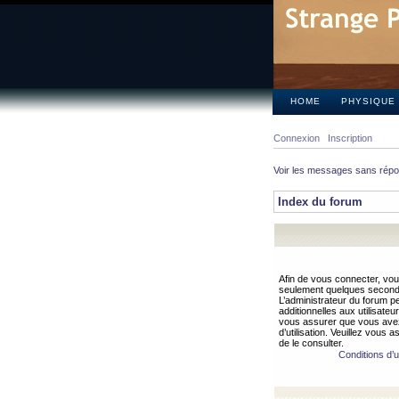
HOME
PHYSIQUE
Connexion
Inscription
Voir les messages sans rép
Index du forum
Afin de vous connecter, vous
seulement quelques secondes
L’administrateur du forum 
additionnelles aux utilisateu
vous assurer que vous avez
d’utilisation. Veuillez vous 
de le consulter.
Conditions d’ut