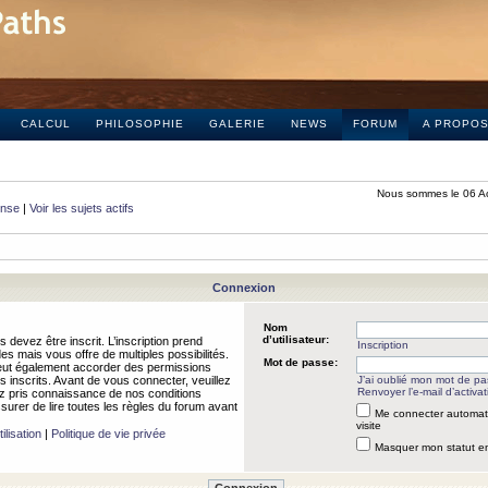
CALCUL
PHILOSOPHIE
GALERIE
NEWS
FORUM
A PROPO
Nous sommes le 06 A
onse
|
Voir les sujets actifs
Connexion
Nom
d’utilisateur:
 devez être inscrit. L’inscription prend
Inscription
 mais vous offre de multiples possibilités.
Mot de passe:
peut également accorder des permissions
rs inscrits. Avant de vous connecter, veuillez
J’ai oublié mon mot de p
Renvoyer l’e-mail d’activat
 pris connaissance de nos conditions
assurer de lire toutes les règles du forum avant
Me connecter automat
visite
ilisation
|
Politique de vie privée
Masquer mon statut en