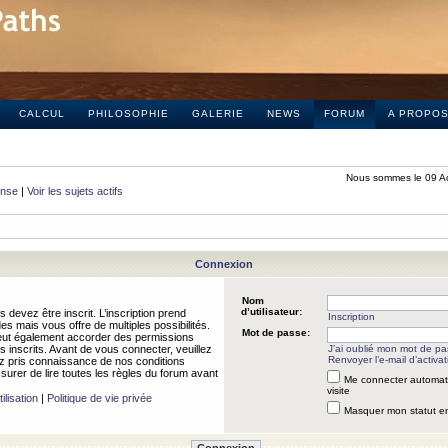
CALCUL
PHILOSOPHIE
GALERIE
NEWS
FORUM
A PROPO
Nous sommes le 09 A
onse
|
Voir les sujets actifs
Connexion
Nom
d’utilisateur:
 devez être inscrit. L’inscription prend
Inscription
 mais vous offre de multiples possibilités.
Mot de passe:
peut également accorder des permissions
rs inscrits. Avant de vous connecter, veuillez
J’ai oublié mon mot de p
Renvoyer l’e-mail d’activat
 pris connaissance de nos conditions
assurer de lire toutes les règles du forum avant
Me connecter automat
visite
ilisation
|
Politique de vie privée
Masquer mon statut en