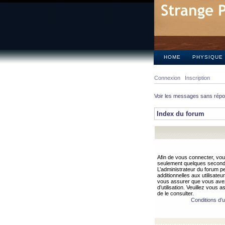
HOME
PHYSIQUE
Connexion
Inscription
Voir les messages sans rép
Index du forum
Afin de vous connecter, vous
seulement quelques secondes
L’administrateur du forum 
additionnelles aux utilisateu
vous assurer que vous avez
d’utilisation. Veuillez vous 
de le consulter.
Conditions d’ut