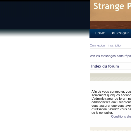
HOME
PHYSIQUE
Connexion
Inscription
Voir les messages sans rép
Index du forum
Afin de vous connecter, vous
seulement quelques secondes
L’administrateur du forum 
additionnelles aux utilisateu
vous assurer que vous avez
d’utilisation. Veuillez vous 
de le consulter.
Conditions d’ut