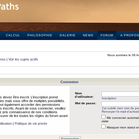
CALCUL
PHILOSOPHIE
GALERIE
NEWS
FORUM
A PROPO
Nous sommes le 06 A
onse
|
Voir les sujets actifs
Connexion
Nom
d’utilisateur:
 devez être inscrit. L’inscription prend
Inscription
 mais vous offre de multiples possibilités.
Mot de passe:
peut également accorder des permissions
rs inscrits. Avant de vous connecter, veuillez
J’ai oublié mon mot de p
Renvoyer l’e-mail d’activat
 pris connaissance de nos conditions
assurer de lire toutes les règles du forum avant
Me connecter automat
visite
ilisation
|
Politique de vie privée
Masquer mon statut en