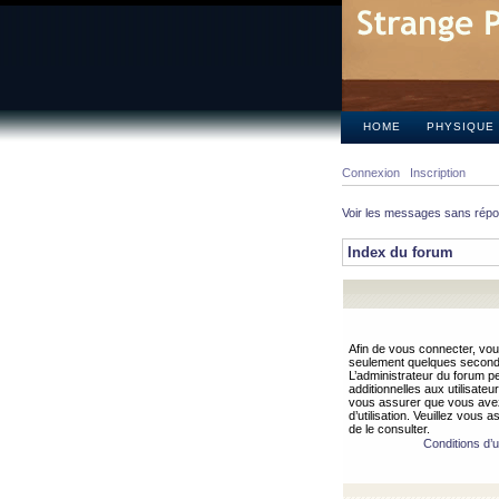
HOME
PHYSIQUE
Connexion
Inscription
Voir les messages sans rép
Index du forum
Afin de vous connecter, vous
seulement quelques secondes
L’administrateur du forum 
additionnelles aux utilisateu
vous assurer que vous avez
d’utilisation. Veuillez vous 
de le consulter.
Conditions d’ut