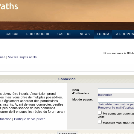
CALCUL
PHILOSOPHIE
GALERIE
NEWS
FORUM
A PROPO
Nous sommes le 08 A
onse
|
Voir les sujets actifs
Connexion
Nom
d’utilisateur:
 devez être inscrit. L’inscription prend
Inscription
 mais vous offre de multiples possibilités.
Mot de passe:
peut également accorder des permissions
rs inscrits. Avant de vous connecter, veuillez
J’ai oublié mon mot de p
Renvoyer l’e-mail d’activat
 pris connaissance de nos conditions
assurer de lire toutes les règles du forum avant
Me connecter automat
visite
ilisation
|
Politique de vie privée
Masquer mon statut en