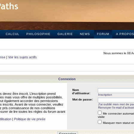
CALCUL
PHILOSOPHIE
GALERIE
NEWS
FORUM
A PROPO
Nous sommes le 08 A
onse
|
Voir les sujets actifs
Connexion
Nom
d’utilisateur:
 devez être inscrit. L’inscription prend
Inscription
 mais vous offre de multiples possibilités.
Mot de passe:
peut également accorder des permissions
rs inscrits. Avant de vous connecter, veuillez
J’ai oublié mon mot de p
Renvoyer l’e-mail d’activat
 pris connaissance de nos conditions
assurer de lire toutes les règles du forum avant
Me connecter automat
visite
ilisation
|
Politique de vie privée
Masquer mon statut en