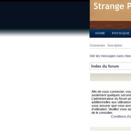
HOME
PHYSIQUE
Connexion
Inscription
Voir les messages sans rép
Index du forum
Afin de vous connecter, vous
seulement quelques secondes
L’administrateur du forum 
additionnelles aux utilisateu
vous assurer que vous avez
d’utilisation. Veuillez vous 
de le consulter.
Conditions d’ut