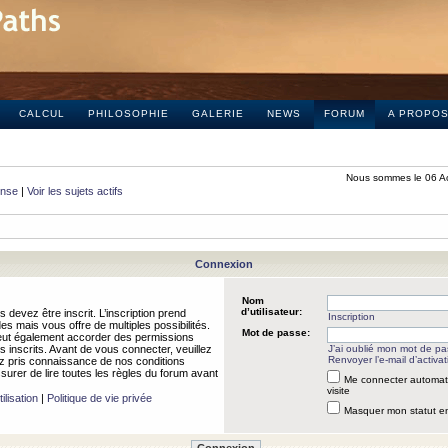
CALCUL
PHILOSOPHIE
GALERIE
NEWS
FORUM
A PROPO
Nous sommes le 06 A
onse
|
Voir les sujets actifs
Connexion
Nom
d’utilisateur:
 devez être inscrit. L’inscription prend
Inscription
 mais vous offre de multiples possibilités.
Mot de passe:
peut également accorder des permissions
rs inscrits. Avant de vous connecter, veuillez
J’ai oublié mon mot de p
Renvoyer l’e-mail d’activat
 pris connaissance de nos conditions
assurer de lire toutes les règles du forum avant
Me connecter automat
visite
ilisation
|
Politique de vie privée
Masquer mon statut en