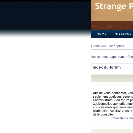
HOME
PHYSIQUE
Connexion
Inscription
Voir les messages sans rép
Index du forum
Afin de vous connecter, vous
seulement quelques secondes
L’administrateur du forum 
additionnelles aux utilisateu
vous assurer que vous avez
d’utilisation. Veuillez vous 
de le consulter.
Conditions d’ut